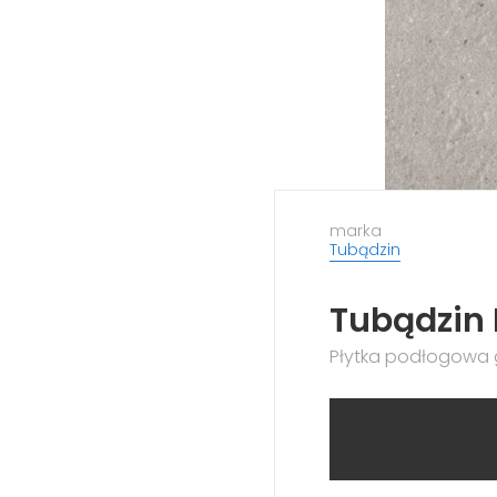
marka
Tubądzin
Tubądzin 
Płytka podłogowa g