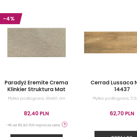
-4%
Paradyż Eremite Crema
Cerrad Lussaca 
Klinkier Struktura Mat
14437
Płytka podłogowa, 30x60 cm
Płytka podłogowa, 17,
82,40 PLN
62,70 PLN
-4% od 85,90 PLN najniższa cena
DODAJ DO