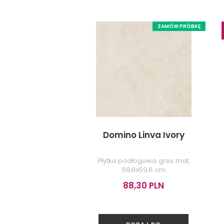
ZAMÓW PRÓBKĘ
Domino Linva Ivory
Płytka podłogowa gres mat,
59,8x59,8 cm
88,30 PLN
DODAJ DO