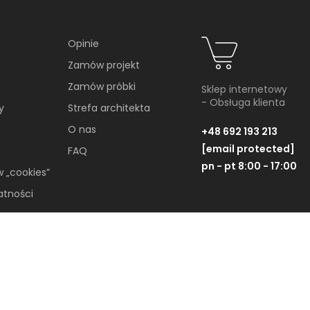
Opinie
Zamów projekt
Zamów próbki
Sklep internetowy
- Obsługa klienta
y
Strefa architekta
O nas
+48 692 193 213
[email protected]
FAQ
pn - pt 8:00 - 17:00
w „cookies”
atności
EKCJI
Wszelkie Prawa Zastrzeżone © 2019-2026