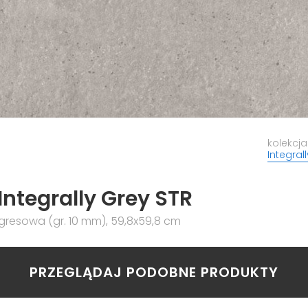
kolekcja
Integrall
Integrally Grey STR
resowa (gr. 10 mm), 59,8x59,8 cm
PRZEGLĄDAJ PODOBNE PRODUKTY