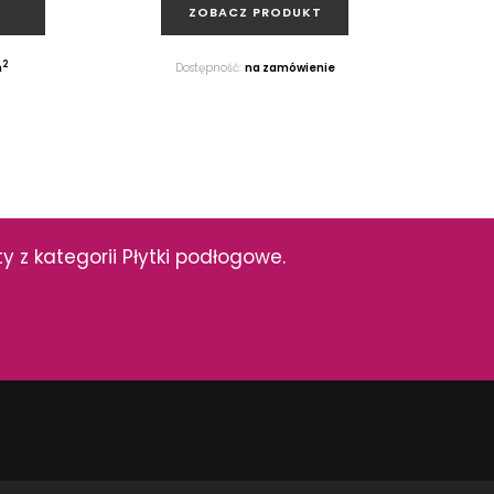
ZOBACZ PRODUKT
2
m
Dostępność:
na zamówienie
 z kategorii Płytki podłogowe.