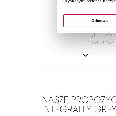
uzyskanymi podczas korzysta
OPIS
Odmowa
Płytki imitu
stylu nowocz
produktów z g
płytki greso
we wnętrzach
DANE 
NASZE PROPOZYC
INTEGRALLY GREY