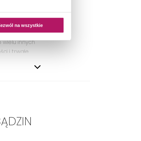
ezwól na wszystkie
nie podłogi w
 wielu innych
ci i trwałe,
adzki zarówno
BĄDZIN