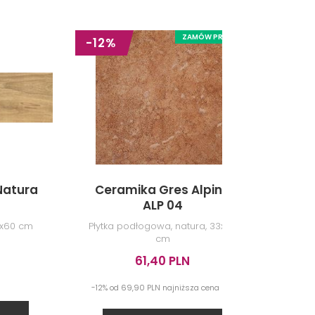
ZAMÓW PRÓBKĘ
-12%
Natura
Ceramika Gres Alpino
Do
ALP 04
5x60 cm
Płytka podłogowa, natura, 33x33
Płytka
cm
mat 
61,40 PLN
-12% od 69,90 PLN najniższa cena