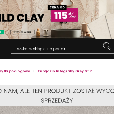
szukaj w sklepie lub portalu...
Płytki podłogowe
Tubądzin Integrally Grey STR
O NAM, ALE TEN PRODUKT ZOSTAŁ WYCO
SPRZEDAŻY