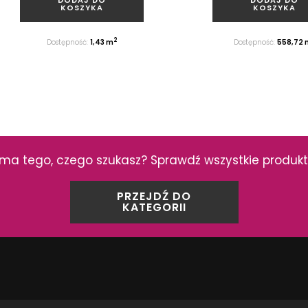
KOSZYKA
KOSZYKA
2
Dostępność:
1,43 m
Dostępność:
558,72 
ma tego, czego szukasz? Sprawdź wszystkie produkty z
PRZEJDŹ DO
KATEGORII