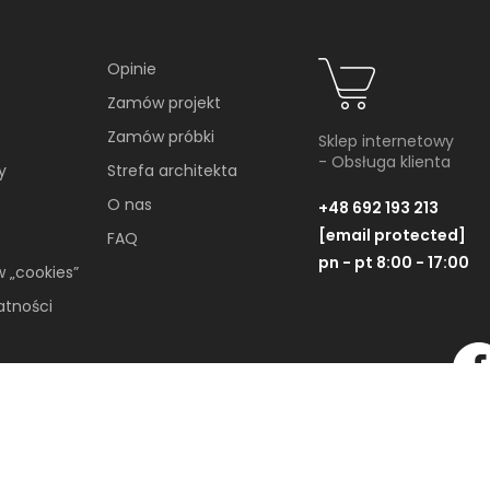
EKCJI
Opinie
Zamów projekt
Zamów próbki
Sklep internetowy
- Obsługa klienta
y
Strefa architekta
O nas
+48 692 193 213
[email protected]
FAQ
pn - pt 8:00 - 17:00
w „cookies”
atności
Cerrad Batista Steel
Cerrad Batista 
Lappato 36119
Lappato
Płytka cokołowa, 8x119,7 cm
Płytka cokołowa, 8x11
Wszelkie Prawa Zastrzeżone © 2019-2026