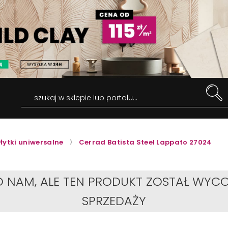
szukaj w sklepie lub portalu...
Płytki uniwersalne
Cerrad Batista Steel Lappato 27024
O NAM, ALE TEN PRODUKT ZOSTAŁ WYCO
SPRZEDAŻY