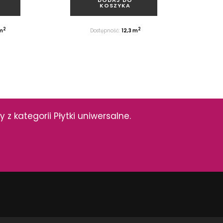
KOSZYKA
2
2
m
Dostępność:
12,3 m
 kategorii Płytki uniwersalne.