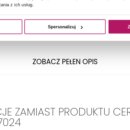
TECHNICZNE
nia z ich usług.
Spersonalizuj
Z
Format:
60 x 120
Pierwszy
Gatunek:
ZOBACZ PEŁEN OPIS
JE ZAMIAST PRODUKTU CE
7024