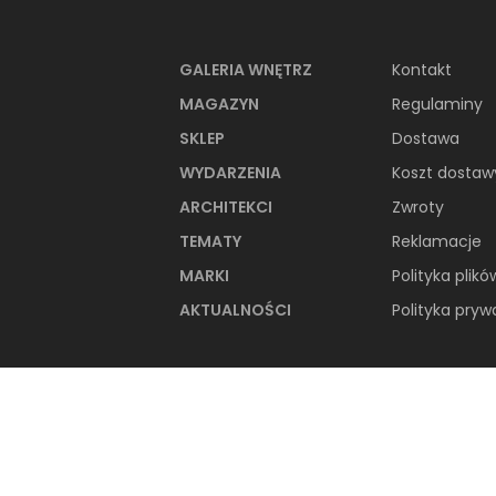
PRODUKTY Z KOL
GALERIA WNĘTRZ
Kontakt
MAGAZYN
Regulaminy
SKLEP
Dostawa
WYDARZENIA
Koszt dostaw
ARCHITEKCI
Zwroty
TEMATY
Reklamacje
MARKI
Polityka plikó
AKTUALNOŚCI
Polityka pryw
Cerrad Batista Marengo
Lappato 25815
Płytka uniwersalna, 59,7x59,7 cm