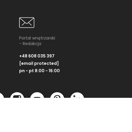
Portal wnętrzarski
- Redakcja
+48 608 035 397
[email protected]
pn - pt 8:00 - 16:00
Steel
Cerrad Batista Dust
Cer
Lappato
9,7 cm
Płytka cokołowa, 8x119,7 cm
Płytk
Partner technologiczny: