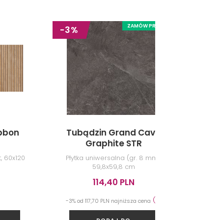
ZAMÓW PRÓBKĘ
-3%
bbon
Tubądzin Grand Cave
Dom
Graphite STR
, 60x120
Płytka uniwersalna (gr. 8 mm),
Pł
59,8x59,8 cm
szkl
114,40 PLN
-3% od 117,70 PLN najniższa cena
DODAJ DO