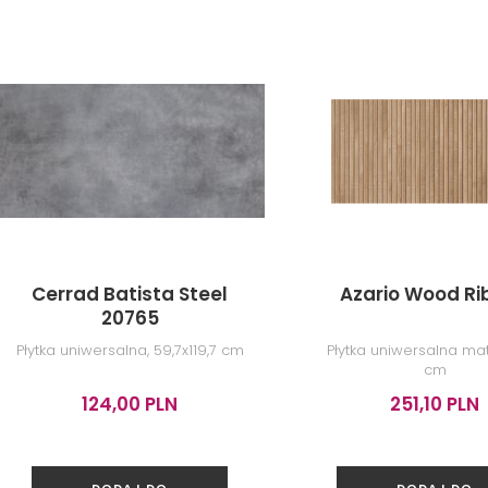
Cerrad Batista Steel
Azario Wood Ri
20765
Płytka uniwersalna, 59,7x119,7 cm
Płytka uniwersalna mat
cm
124,00 PLN
251,10 PLN
DODAJ DO
DODAJ DO