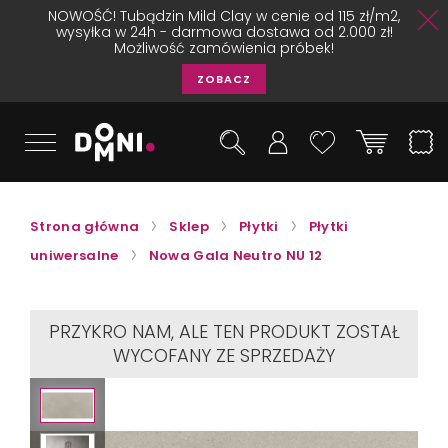
NOWOŚĆ! Tubądzin Mild Clay w cenie od 115 zł/m2,
wysyłka w 24h - darmowa dostawa od 2.000 zł!
Możliwość zamówienia próbek!
ZOBACZ
Strona główna
Sklep
Płytki
Płytki
uniwersalne
Nowa Gala Neutro NU 12
PRZYKRO NAM, ALE TEN PRODUKT ZOSTAŁ
WYCOFANY ZE SPRZEDAŻY