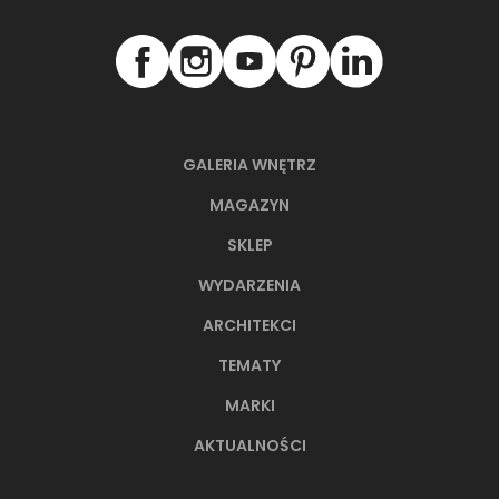
PRODUKTY Z KOLEKCJI
GALERIA WNĘTRZ
MAGAZYN
SKLEP
WYDARZENIA
ARCHITEKCI
TEMATY
MARKI
Nowa Gala Neutro NU 01
Nowa Gala Ne
AKTUALNOŚCI
Płytka uniwersalna, poler,
Płytka uniwersa