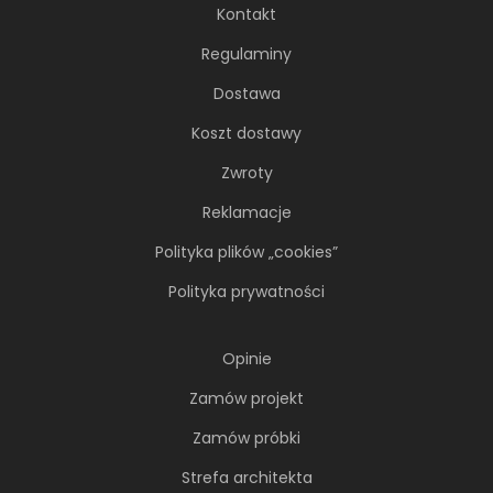
29,7x59,7 cm
59,7x119
Kontakt
Regulaminy
Dostawa
Koszt dostawy
ZOBACZ PRODUKT
ZOBACZ P
Zwroty
Reklamacje
Polityka plików „cookies”
Polityka prywatności
NAJNOWSZE ARTYKUŁY
Opinie
Zamów projekt
Zamów próbki
Strefa architekta