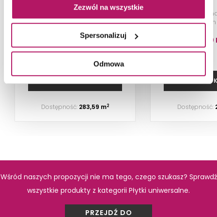
Zezwól na wszystkie
Płytka uniwersalna gres
Płytka uniwersalna
szkliwiony mat, 59,8x119,8 cm
cm
Spersonalizuj
117,70 PLN
152,10
Odmowa
DODAJ DO KOSZYKA
DODAJ DO 
Dostępność:
283,59 m
Dostępność:
2
Wśród naszych propozycji nie ma tego, czego szukasz? Sprawdź
wszystkie produkty z kategorii Płytki uniwersalne.
PRZEJDŹ DO