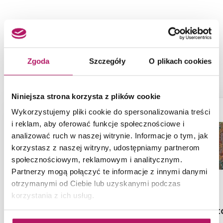
jest mrozoodporna i
idealna do zarówno wewnątrz, jak
i na zewnątrz
.
NASZE PROPOZYCJE ZAMIAST
PRODUKTU NOWA GALA NEUTRO
Zgoda
Szczegóły
O plikach cookies
NU 12
DANE TECHNICZNE
Niniejsza strona korzysta z plików cookie
ZAMÓW PRÓBKĘ
Wykorzystujemy pliki cookie do spersonalizowania treści
i reklam, aby oferować funkcje społecznościowe i
analizować ruch w naszej witrynie. Informacje o tym, jak
korzystasz z naszej witryny, udostępniamy partnerom
społecznościowym, reklamowym i analitycznym.
Partnerzy mogą połączyć te informacje z innymi danymi
otrzymanymi od Ciebie lub uzyskanymi podczas
korzystania z ich usług.
Domino Vanilla Black
Azario Oct
STR