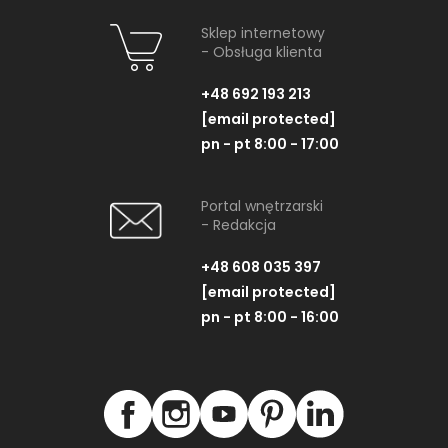
Sklep internetowy
- Obsługa klienta
+48 692 193 213
[email protected]
pn - pt 8:00 - 17:00
Portal wnętrzarski
PRODUKTY POLECANE I ZAMIENNIKI
- Redakcja
+48 608 035 397
[email protected]
pn - pt 8:00 - 16:00