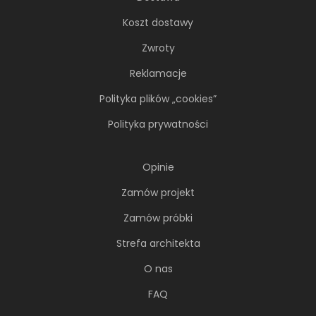
Koszt dostawy
Zwroty
Reklamacje
Polityka plików „cookies”
Polityka prywatności
Opinie
Zamów projekt
Zamów próbki
66-metrowy apartament:
Strefa architekta
przystań dla nowoczesnej
nomadki
O nas
Młoda, żyjąca dynamicznie inwestorka przez
FAQ
lata kursowała między światowymi