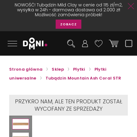
NOWOŚĆ! Tubądzin Mild Clay w cenie od 115 zł/m2,
wysyłka w 24h - darmowa dostawa od 2.000 zł!
Możliwość zamówienia próbek!
ZOBACZ
Strona główna
Sklep
Płytki
Płytki
uniwersalne
Tubądzin Mountain Ash Coral STR
PRZYKRO NAM, ALE TEN PRODUKT ZOSTAŁ
WYCOFANY ZE SPRZEDAŻY