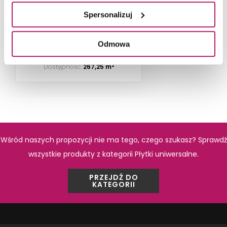
Spersonalizuj
DODAJ DO KOSZYKA
Odmowa
Dostępność:
267,25 m
2
Wśród naszych propozycji nie ma tego, czego szukasz? Sprawdź
wszystkie produkty z kategorii Płytki uniwersalne.
PRZEJDŹ DO
KATEGORII