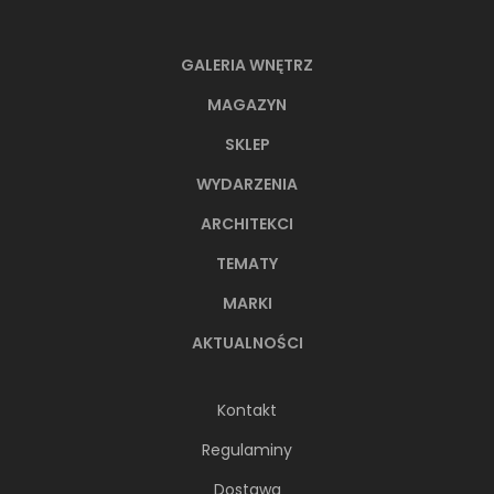
Tubądzin Mountain Ash
GALERIA WNĘTRZ
Coral STR
MAGAZYN
Płytka uniwersalna (gr. 8 mm),
19x119,8 cm
SKLEP
136,50 PLN
WYDARZENIA
ARCHITEKCI
TEMATY
DODAJ DO KOSZYKA
MARKI
Dostępność:
267,25 m
2
AKTUALNOŚCI
Kontakt
Regulaminy
NAJNOWSZE ARTYKUŁY
Dostawa