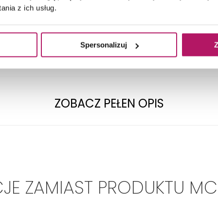
TECHNICZNE
nia z ich usług.
Spersonalizuj
Z
Rodzaj:
Liniowy
Długość:
150 mm
ZOBACZ PEŁEN OPIS
JE ZAMIAST PRODUKTU MC