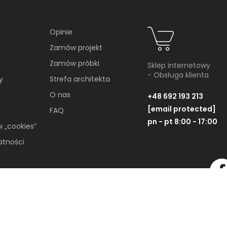
Opinie
Zamów projekt
Zamów próbki
Sklep internetowy
- Obsługa klienta
y
Strefa architekta
O nas
+48 692 193 213
[email protected]
FAQ
pn - pt 8:00 - 17:00
w „cookies”
atności
Wszelkie Prawa Zastrzeżone © 2019-2026