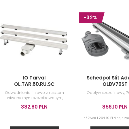
-32%
YKUŁY
IO Tarval
Schedpol Slit A
OL.TAR.60.RU.SC
OLBV70ST
Odwodnienie liniowe z rusztem
Odpływ szczelinowy, 7
uniwersalnym szczotkowanym,
60 cm
382,80 PLN
856,10 PLN
-32% od 1 264,40 PLN najniż