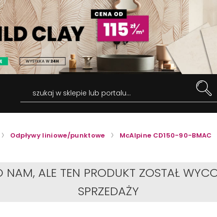
szukaj w sklepie lub portalu...
Odpływy liniowe/punktowe
McAlpine CD150-90-BMAC
O NAM, ALE TEN PRODUKT ZOSTAŁ WYCO
SPRZEDAŻY