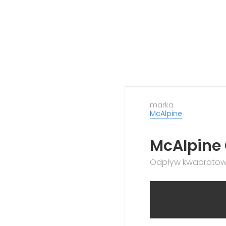
marka
McAlpine
McAlpine
Odpływ kwadratowy