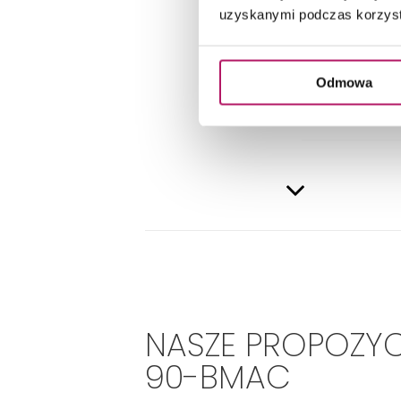
DANE 
uzyskanymi podczas korzysta
Odmowa
NASZE PROPOZYC
90-BMAC