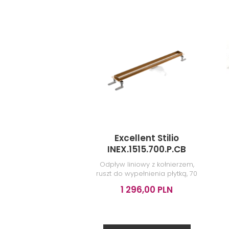
NAJNOWSZE ART
Excellent Stilio
INEX.1515.700.P.CB
Odpływ liniowy z kołnierzem,
ruszt do wypełnienia płytką, 70
cm, miedziany szczotkowany
1 296,00 PLN