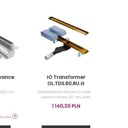
dvance
IO Transformer
W
OL.TDS.60.RU.G
E
0x1,2 cm
Odwodnienie liniowe z rusztem
Od
uniwersalnym, 60 cm, złoty
mas
połysk
w
1 140,30 PLN
usz
sza cena