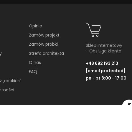
Opinie
Zamów projekt
Zamów próbki
Sklep internetowy
EKCJI
- Obsługa klienta
y
Strefa architekta
O nas
+48 692 193 213
[email protected]
FAQ
pn - pt 8:00 - 17:00
w „cookies”
atności
Wszelkie Prawa Zastrzeżone © 2019-2026