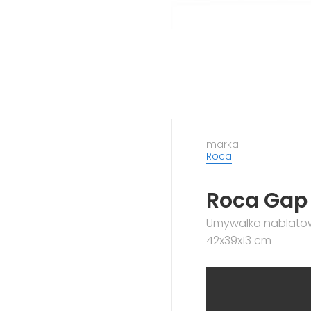
marka
Roca
Roca Ga
Umywalka nablatowa
42x39x13 cm