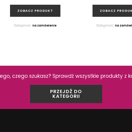
ZOBACZ PRODUKT
ZOBACZ PRODU
Dostępność:
na zamówienie
Dostępność:
na zamówi
ego, czego szukasz? Sprawdź wszystkie produkty z ka
PRZEJDŹ DO
KATEGORII