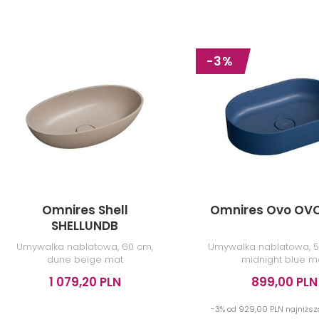
-3%
Omnires Shell
Omnires Ovo O
SHELLUNDB
Umywalka nablatowa, 60 cm,
Umywalka nablatowa, 5
dune beige mat
midnight blue m
1 079,20 PLN
899,00 PLN
-3% od 929,00 PLN najniżs