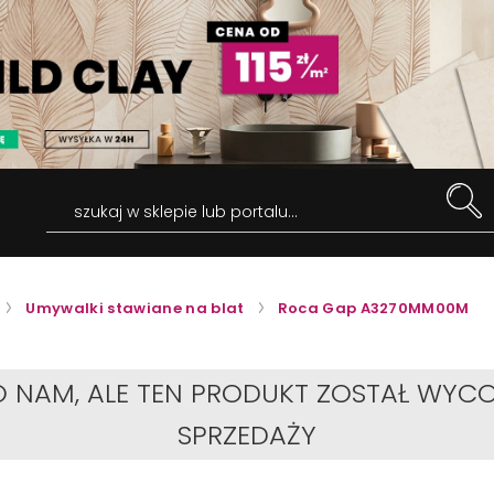
szukaj w sklepie lub portalu...
Umywalki stawiane na blat
Roca Gap A3270MM00M
O NAM, ALE TEN PRODUKT ZOSTAŁ WYCO
SPRZEDAŻY