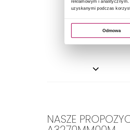
reklamowym i analitycznym. 
uzyskanymi podczas korzysta
DANE 
Odmowa
NASZE PROPOZYC
A3270MM00M