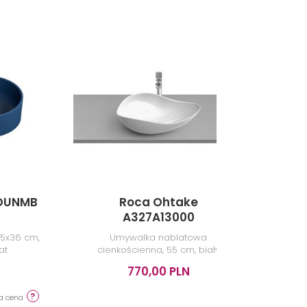
VOUNMB
Roca Ohtake
Cer
A327A13000
5x36 cm,
Umywalka nablatowa
Umywal
at
cienkościenna, 55 cm, biały
połysk
770,00 PLN
za cena