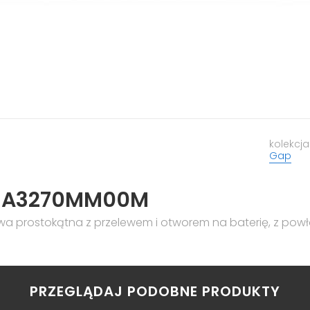
kolekcja
Gap
p A3270MM00M
 prostokątna z przelewem i otworem na baterię, z powł
PRZEGLĄDAJ PODOBNE PRODUKTY