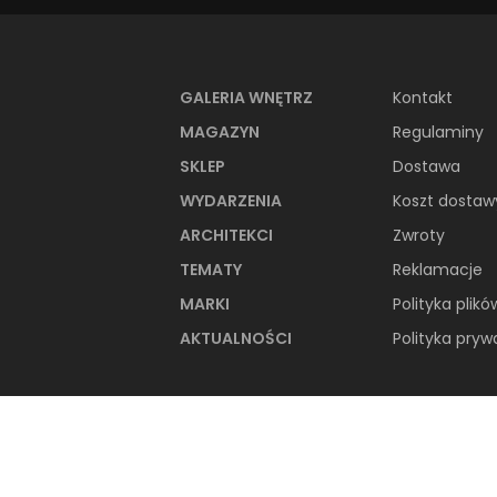
GALERIA WNĘTRZ
Kontakt
MAGAZYN
Regulaminy
SKLEP
Dostawa
PRODUKTY Z KOL
WYDARZENIA
Koszt dostaw
ARCHITEKCI
Zwroty
TEMATY
Reklamacje
MARKI
Polityka plikó
AKTUALNOŚCI
Polityka pryw