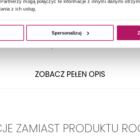
Partnerzy mogą połączyć te informacje z innymi danymi otrzym
nia z ich usług.
TECHNICZNE
Spersonalizuj
Z
Szerokość umywalki:
40 cm
Materiał:
Ceramika
ZOBACZ PEŁEN OPIS
JE ZAMIAST PRODUKTU R