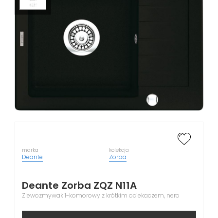
marka
kolekcja
Deante
Zorba
Deante Zorba ZQZ N11A
Zlewozmywak 1-komorowy z krótkim ociekaczem, nero