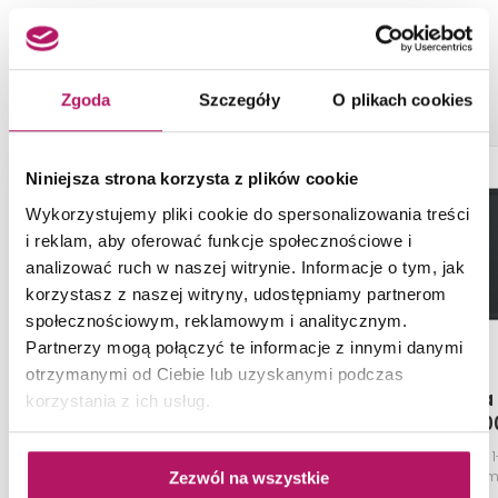
NASZE PROPOZYCJE ZAMIAST
PRODUKTU DEANTE ZORBA ZQZ N11A
Zgoda
Szczegóły
O plikach cookies
Niniejsza strona korzysta z plików cookie
Wykorzystujemy pliki cookie do spersonalizowania treści
i reklam, aby oferować funkcje społecznościowe i
analizować ruch w naszej witrynie. Informacje o tym, jak
korzystasz z naszej witryny, udostępniamy partnerom
społecznościowym, reklamowym i analitycznym.
Partnerzy mogą połączyć te informacje z innymi danymi
otrzymanymi od Ciebie lub uzyskanymi podczas
Franke Maris MRG 611-78
Franke Malta
korzystania z ich usług.
XL 114.0675.984
114.070
Zlewozmywak z ociekaczem, 1-
Zlewozmywak 1
komorowy, 78x50 cm, biały
97x50 cm
Zezwól na wszystkie
polarny, odpływ stal szlachetna