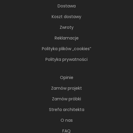
Dostawa
Koszt dostawy
NAJNOWSZE ARTYKUŁY
Zwroty
Reklamacje
Polityka plików „cookies”
Polityka prywatności
Opinie
Zamów projekt
Zamów próbki
Strefa architekta
O nas
66-metrowy apartament:
FAQ