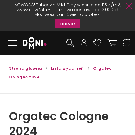
NOWOŚĆ! Tubądzin Mild Clay w cenie od 115 zł/m2,
wysyłka w 24h - darmowa dostawa od 2.000 zł!
Możliwość zamówienia próbek!
ZOBACZ
Strona główna
Lista wydarzeń
Orgatec
Cologne 2024
Orgatec Cologne
2024