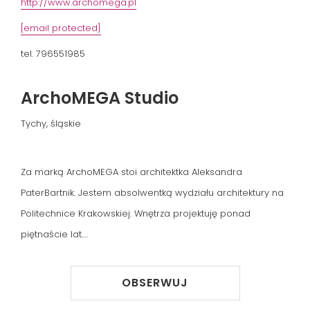
http://www.archomega.pl
[email protected]
tel. 796551985
ArchoMEGA Studio
Tychy, śląskie
Za marką ArchoMEGA stoi architektka Aleksandra 
PaterBartnik. Jestem absolwentką wydziału architektury na 
Politechnice Krakowskiej. Wnętrza projektuję ponad 
piętnaście lat.

Każdy mój projekt jest bardzo starannie opracowywany 
OBSERWUJ
pod kątem funkcji i technicznym i, co jest najważniejsze, w 