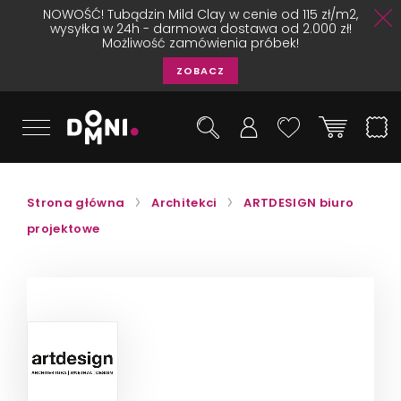
NOWOŚĆ! Tubądzin Mild Clay w cenie od 115 zł/m2,
wysyłka w 24h - darmowa dostawa od 2.000 zł!
Możliwość zamówienia próbek!
ZOBACZ
Strona główna
Architekci
ARTDESIGN biuro
projektowe