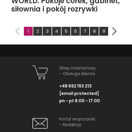
WORLD. Pokoje córek, gabinet,
siłownia i pokój rozrywki
1
2
3
4
5
6
7
8
9
Sklep internetowy
- Obsługa klienta
+48 692 193 213
[email protected]
pn - pt 8:00 - 17:00
Portal wnętrzarski
- Redakcja