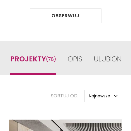
przestrzeni użytkowych - m.in. wnętrz medycznych, biur, 
hoteli i restauracji.

OBSERWUJ
Zespół biura projektowego...
PROJEKTY
OPIS
ULUBIONE
(78)
SORTUJ OD:
Najnowsze