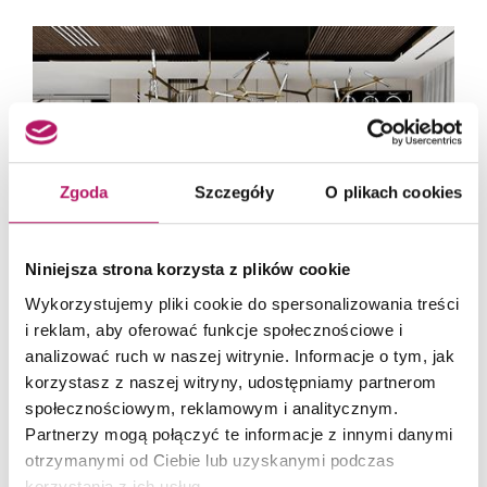
Zgoda
Szczegóły
O plikach cookies
Niniejsza strona korzysta z plików cookie
Wykorzystujemy pliki cookie do spersonalizowania treści
i reklam, aby oferować funkcje społecznościowe i
analizować ruch w naszej witrynie. Informacje o tym, jak
10 ZDJĘĆ
korzystasz z naszej witryny, udostępniamy partnerom
społecznościowym, reklamowym i analitycznym.
WELCOME TO THE UNIQUE
Partnerzy mogą połączyć te informacje z innymi danymi
WORLD. Eleganckie wnętrza w
otrzymanymi od Ciebie lub uzyskanymi podczas
bliskości natury
korzystania z ich usług.