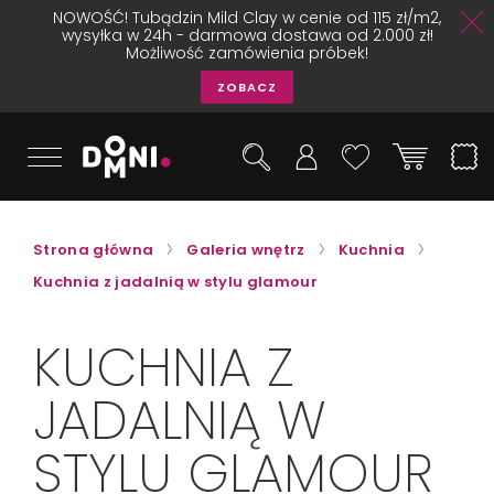
NOWOŚĆ! Tubądzin Mild Clay w cenie od 115 zł/m2,
wysyłka w 24h - darmowa dostawa od 2.000 zł!
Możliwość zamówienia próbek!
ZOBACZ
Strona główna
Galeria wnętrz
Kuchnia
Kuchnia z jadalnią w stylu glamour
KUCHNIA Z
JADALNIĄ W
STYLU GLAMOUR