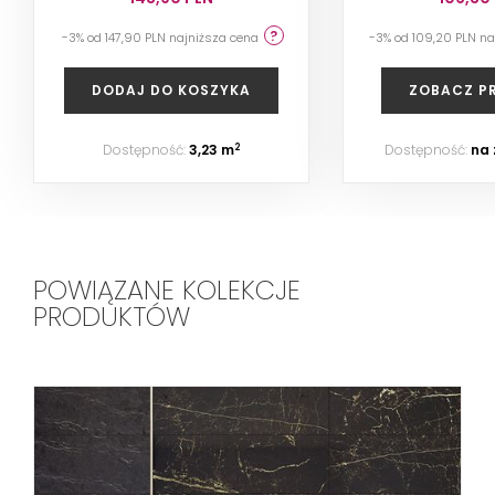
-3% od 147,90 PLN najniższa cena
-3% od 109,20 PLN n
DODAJ DO KOSZYKA
ZOBACZ P
Dostępność:
3,23 m
Dostępność:
na
2
POWIĄZANE KOLEKCJE
PRODUKTÓW