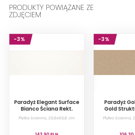
PRODUKTY POWIĄZANE ZE
ZDJĘCIEM
-3%
-3%
Paradyż Elegant Surface
Paradyż Gol
Bianco Ściana Rekt.
Gold Strukt
Płytka ścienna, 29,8x89,8 cm
Płytka ścienna,
143,90 PLN
106,30