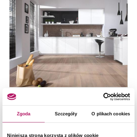
Paradyż
Pago
Zgoda
Szczegóły
O plikach cookies
W kolekcji Pago znajdziemy nowoczesne płytki
drewnopodobne o satynowym wykończeniu. Ich
Niniejsza strona korzysta z plików cookie
delikatna struktura...