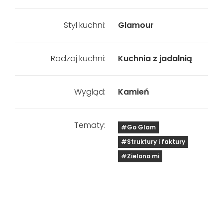
Styl kuchni:
Glamour
Rodzaj kuchni:
Kuchnia z jadalnią
Wygląd:
Kamień
Tematy:
#Go Glam
#Struktury i faktury
#Zielono mi