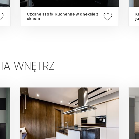
Czarne szafki kuchenne w aneksie z
K
oknem
j
IA WNĘTRZ