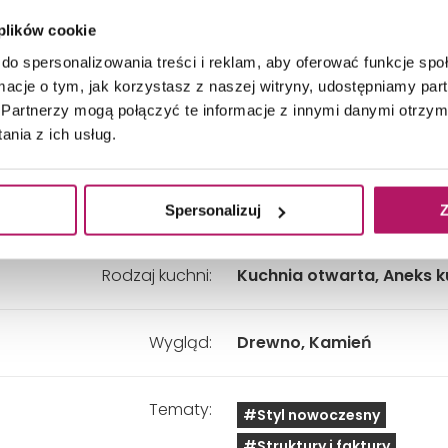
i czarnymi frontami. Wnętrze w stylu nowoczesnym z
 plików cookie
do spersonalizowania treści i reklam, aby oferować funkcje sp
ormacje o tym, jak korzystasz z naszej witryny, udostępniamy p
Partnerzy mogą połączyć te informacje z innymi danymi otrzym
nia z ich usług.
Dominujące kolory:
Brązowy, Czarny
Styl kuchni:
Nowoczesny
Spersonalizuj
Z
Rodzaj kuchni:
Kuchnia otwarta, Aneks 
Wygląd:
Drewno, Kamień
Tematy:
#Styl nowoczesny
#Struktury i faktury