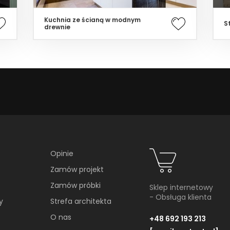
Kuchnia ze ścianą w modnym
S
drewnie
Opinie
Zamów projekt
Zamów próbki
Sklep internetowy
- Obsługa klienta
y
Strefa architekta
O nas
+48 692 193 213