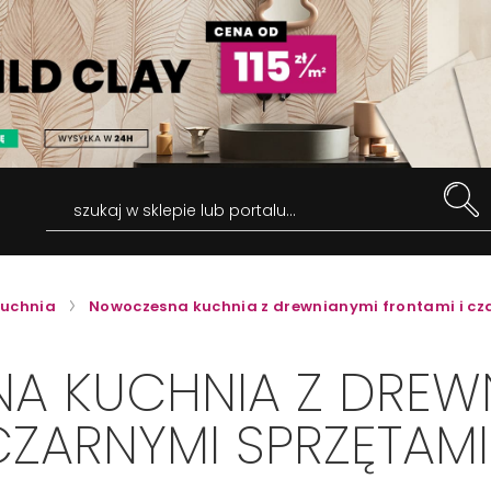
szukaj w sklepie lub portalu...
uchnia
Nowoczesna kuchnia z drewnianymi frontami i cz
 KUCHNIA Z DREW
CZARNYMI SPRZĘTAMI