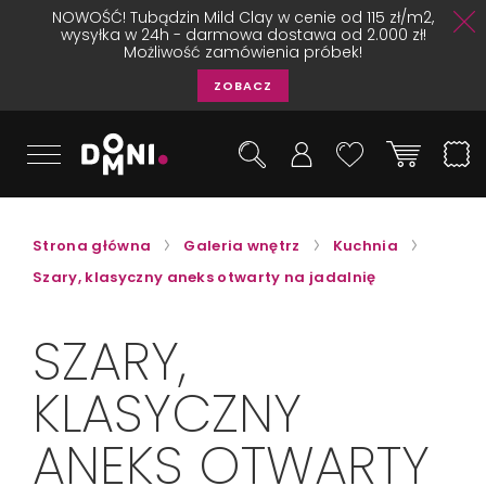
NOWOŚĆ! Tubądzin Mild Clay w cenie od 115 zł/m2,
wysyłka w 24h - darmowa dostawa od 2.000 zł!
Możliwość zamówienia próbek!
ZOBACZ
Strona główna
Galeria wnętrz
Kuchnia
Szary, klasyczny aneks otwarty na jadalnię
SZARY,
KLASYCZNY
ANEKS OTWARTY