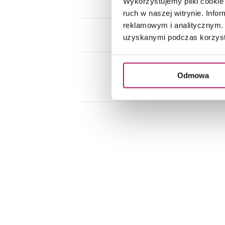
Wykorzystujemy pliki cookie 
ruch w naszej witrynie. Inf
reklamowym i analitycznym. 
uzyskanymi podczas korzysta
Odmowa