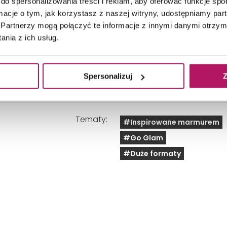
Rodzaj łazienki:
Łazienka w domu, Łazien
do spersonalizowania treści i reklam, aby oferować funkcje sp
ormacje o tym, jak korzystasz z naszej witryny, udostępniamy p
Partnerzy mogą połączyć te informacje z innymi danymi otrzym
Wygląd:
Drewno, Kamień, 3d
nia z ich usług.
Na zdjęciu występuje:
miska wisząca wc, bidet, 
umywalka stojąca na bla
Spersonalizuj
Z
przyciskiem
Tematy:
#Inspirowane marmurem
#Go Glam
#Duże formaty