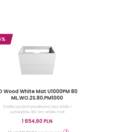
5%
O Wood White Mat U1000PM 80
IO Woo
ML.WO.2S.80.PM1000
Szafka podumywalkowa, bez blatu i
Uchwyt do mebl
uchwytów, 80 cm, white mat
1 654,60 PLN
1