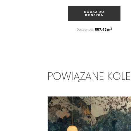
DODAJ DO
KOSZYKA
2
Dostępność:
557,42 m
POWIĄZANE KOL