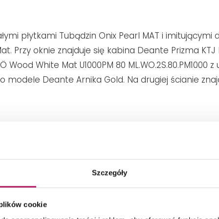
ymi płytkami Tubądzin Onix Pearl MAT i imitującymi 
t. Przy oknie znajduje się kabina Deante Prizma KTJ
i IÖ Wood White Mat U1000PM 80 ML.WO.2S.80.PM1000 z
o modele Deante Arnika Gold. Na drugiej ścianie znaj
Dominujące kolory:
Biały, Brązowy, Złoty
Szczegóły
Styl łazienki:
Glamour
 plików cookie