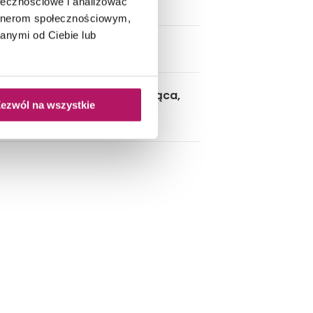
ka z oknem
ołecznościowe i analizować
artnerom społecznościowym,
anymi od Ciebie lub
kabina walk-in, szafka wisząca,
cie, spłuczka podtynkowa z
ezwól na wszystkie