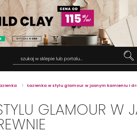
szukaj w sklepie lub portalu...
azienka
Łazienka w stylu glamour w jasnym kamieniu i d
 STYLU GLAMOUR W 
DREWNIE