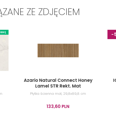
ZANE ZE ZDJĘCIEM
ÓBKĘ
-
Azario Natural Connect Honey
I
Lamel STR Rekt. Mat
cm
Płytka ścienna mat, 29,8x89,8 cm
133,60 PLN