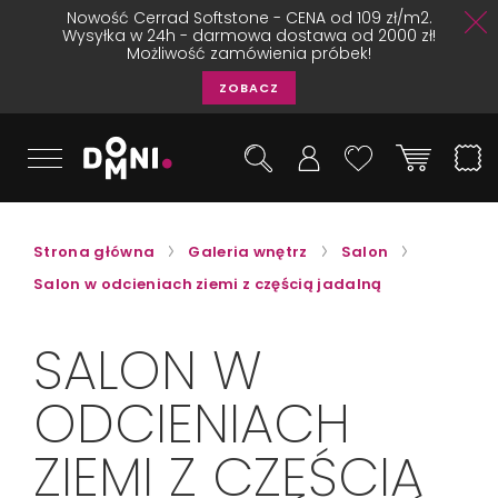
Nowość Cerrad Softstone - CENA od 109 zł/m2.
Wysyłka w 24h - darmowa dostawa od 2000 zł!
Możliwość zamówienia próbek!
ZOBACZ
Strona główna
Galeria wnętrz
Salon
Salon w odcieniach ziemi z częścią jadalną
SALON W
ODCIENIACH
ZIEMI Z CZĘŚCIĄ