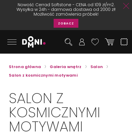
Nowość Cerrad Softstone - CENA od 109 zł/m2.
Wysyłka w 24h - darmowa dostawa od 2000 zł!
Możliwość zamówienia próbek!
ZOBACZ
Strona główna
Galeria wnętrz
Salon
Salon z kosmicznymi motywami
SALON Z
KOSMICZNYMI
MOTYWAMI