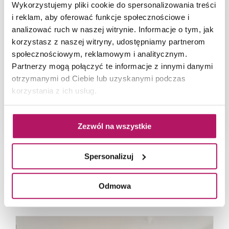
Wykorzystujemy pliki cookie do spersonalizowania treści
i reklam, aby oferować funkcje społecznościowe i
analizować ruch w naszej witrynie. Informacje o tym, jak
korzystasz z naszej witryny, udostępniamy partnerom
społecznościowym, reklamowym i analitycznym.
Partnerzy mogą połączyć te informacje z innymi danymi
otrzymanymi od Ciebie lub uzyskanymi podczas
korzystania z ich usług.
Aranżacja salonu ze ścianą w cegiełkach Paradyż
Scandiano
Zezwól na wszystkie
Spersonalizuj
POLECANE ZDJĘCIA WNĘTRZ
Odmowa