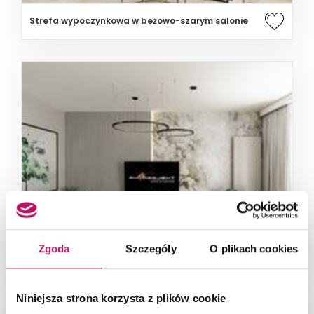
Strefa wypoczynkowa w beżowo-szarym salonie
Jasny salon z tapetą inspirowaną kamieniem i
Zgoda
Szczegóły
O plikach cookies
zielonymi akcentami
Niniejsza strona korzysta z plików cookie