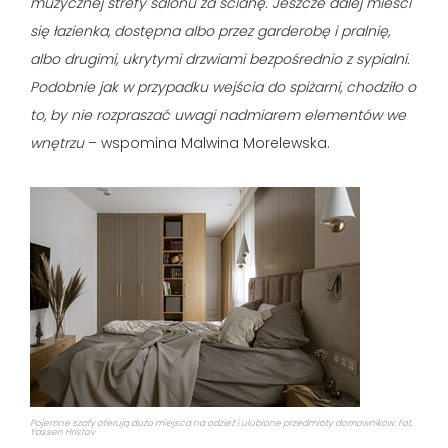
muzycznej strefy salonu za ścianę. Jeszcze dalej mieści
się łazienka, dostępna albo przez garderobę i pralnię,
albo drugimi, ukrytymi drzwiami bezpośrednio z sypialni.
Podobnie jak w przypadku wejścia do spiżarni, chodziło o
to, by nie rozpraszać uwagi nadmiarem elementów we
wnętrzu
– wspomina Malwina Morelewska.
Pojemne szafy oferują dużo miejsca na odzież i ulubione przedmioty domowników. Fot.
Yassen Hristov