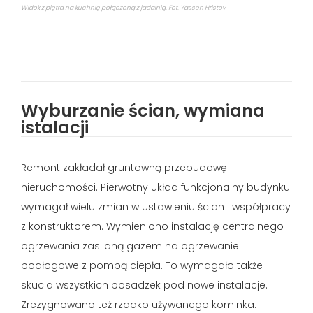
Widok z piętra na kuchnię połączoną z jadalnią. Fot. Yassen Hristov
Wyburzanie ścian, wymiana
istalacji
Remont zakładał gruntowną przebudowę
nieruchomości. Pierwotny układ funkcjonalny budynku
wymagał wielu zmian w ustawieniu ścian i współpracy
z konstruktorem. Wymieniono instalację centralnego
ogrzewania zasilaną gazem na ogrzewanie
podłogowe z pompą ciepła. To wymagało także
skucia wszystkich posadzek pod nowe instalacje.
Zrezygnowano też rzadko używanego kominka.