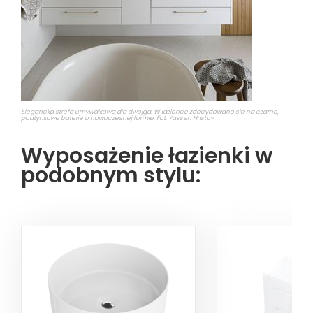
Elegancka strefa umywalkowa dla dwojga. W łazience zdecydowano się na czarne,
podtynkowe baterie o nowoczesnej formie. Fot. Yassen Hristov
Wyposażenie łazienki w
podobnym stylu: