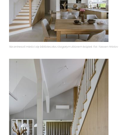
Na antresoli mieści się biblioteczka z bogatym zbiorem książek. Fot. Yassen Hristov