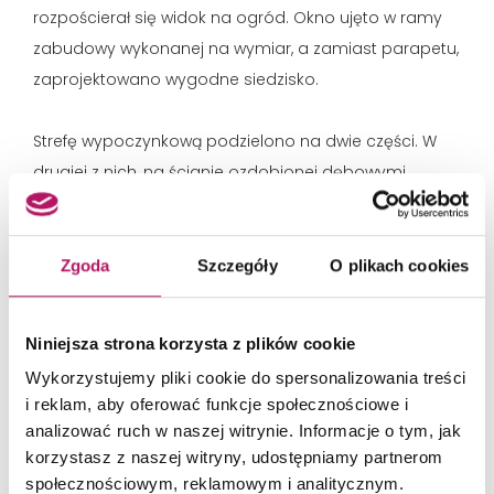
rozpościerał się widok na ogród. Okno ujęto w ramy
zabudowy wykonanej na wymiar, a zamiast parapetu,
zaprojektowano wygodne siedzisko.
Strefę wypoczynkową podzielono na dwie części. W
drugiej z nich, na ścianie ozdobionej dębowymi
lamelami, umieszczono telewizor. Za maskownicą
nad oknami ukryto ekran do rzutnika. Zaprojektowano
tu także liczne półki na płyty. Uwagę zwracają duże też
Zgoda
Szczegóły
O plikach cookies
pokaźnych rozmiarów głośniki.
– Pan domu jest
melomanem, zależało mu więc na odpowiednim
Niniejsza strona korzysta z plików cookie
nagłośnieniu oraz na takim układzie sof, by mógł
Wykorzystujemy pliki cookie do spersonalizowania treści
wygodnie słuchać nagrań, czy koncertów
– dodaje
i reklam, aby oferować funkcje społecznościowe i
Malwina Morelewska.
analizować ruch w naszej witrynie. Informacje o tym, jak
korzystasz z naszej witryny, udostępniamy partnerom
społecznościowym, reklamowym i analitycznym.