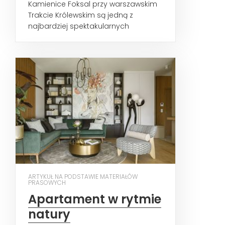
Kamienice Foksal przy warszawskim
Trakcie Królewskim są jedną z
najbardziej spektakularnych
rewitalizacji stolicy. Dziś
przyglądamy...
ARTYKUŁ NA PODSTAWIE MATERIAŁÓW
PRASOWYCH
Apartament w rytmie
natury