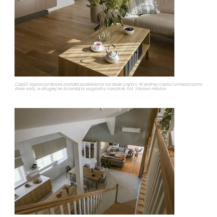
Część wypoczynkowa została podzielona na dwie części. W jednej części umieszczono
dwie sofy, w drugiej ze ścianką tv wygodny narożnik. Fot. Yassen Hristov