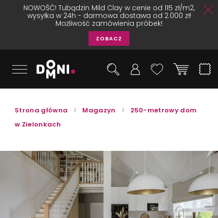
NOWOŚĆ! Tubądzin Mild Clay w cenie od 115 zł/m2,
wysyłka w 24h - darmowa dostawa od 2.000 zł!
Możliwość zamówienia próbek!
ZOBACZ
Strona główna
Magazyn
250-metrowy dom
w Zielonkach