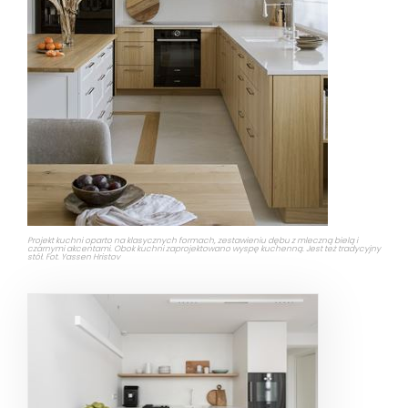
Projekt kuchni oparto na klasycznych formach, zestawieniu dębu z mleczną bielą i
czarnymi akcentami. Obok kuchni zaprojektowano wyspę kuchenną. Jest też tradycyjny
stół. Fot. Yassen Hristov