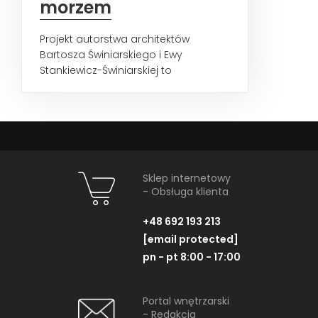
morzem
Projekt autorstwa architektów
Bartosza Świniarskiego i Ewy
Stankiewicz-Świniarskiej to
architektura głęboko zakorzeniona...
Sklep internetowy
- Obsługa klienta
+48 692 193 213
[email protected]
pn - pt 8:00 - 17:00
Portal wnętrzarski
- Redakcja