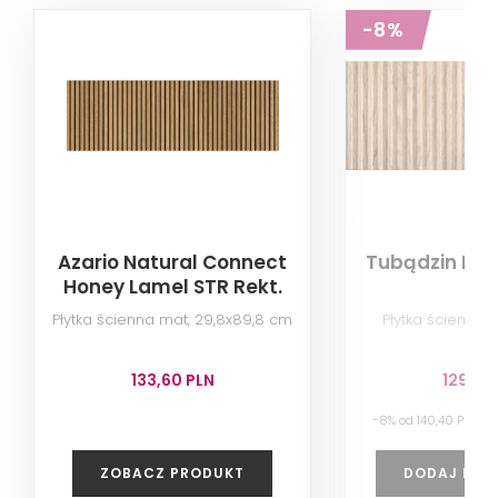
-8%
Azario Natural Connect
Tubądzin Lib
Honey Lamel STR Rekt.
ST
Mat
Płytka ścienna mat, 29,8x89,8 cm
Płytka ścienna,
133,60 PLN
129,50
-8% od 140,40 PLN n
ZOBACZ PRODUKT
DODAJ DO 