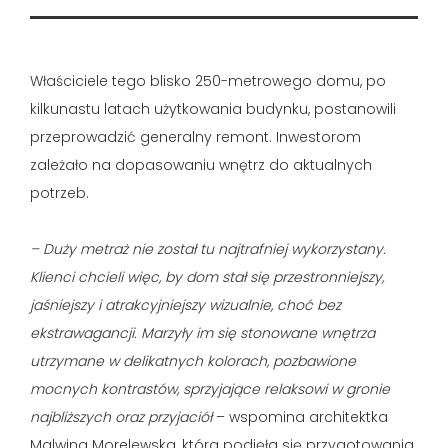
Właściciele tego blisko 250-metrowego domu, po
kilkunastu latach użytkowania budynku, postanowili
przeprowadzić generalny remont. Inwestorom
zależało na dopasowaniu wnętrz do aktualnych
potrzeb.
– Duży metraż nie został tu najtrafniej wykorzystany.
Klienci chcieli więc, by dom stał się przestronniejszy,
jaśniejszy i atrakcyjniejszy wizualnie, choć bez
ekstrawagancji. Marzyły im się stonowane wnętrza
utrzymane w delikatnych kolorach, pozbawione
mocnych kontrastów, sprzyjające relaksowi w gronie
najbliższych oraz przyjaciół
– wspomina architektka
Malwina Morelewska, która podjęła się przygotowania