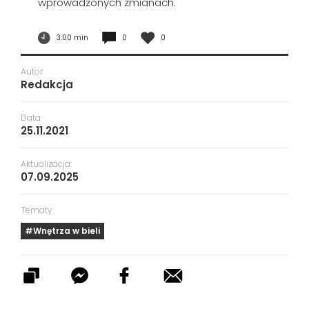
wprowadzonych zmianach.
3:00 min
0
0
Autor:
Redakcja
Data:
25.11.2021
Aktualizacja:
07.09.2025
Tematy:
#Wnętrza w bieli