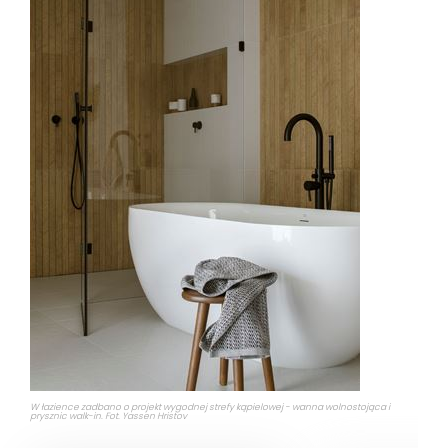
W łazience zadbano o projekt wygodnej strefy kąpielowej - wanna wolnostojąca i
prysznic walk-in. Fot. Yassen Hristov