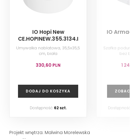
IO Hopi New
IO Armadio 
CE.HOPINEW.355.3134.I
Umywalka nablatowa, 35,5x35,5
Szafka podumyw
cm, biała
bez blatu,
330,60 PLN
1 248,5
DODAJ DO KOSZYKA
ZOBACZ P
Dostępność:
62 szt.
Dostępność:
na
Projekt wnętrza: Malwina Morelewska