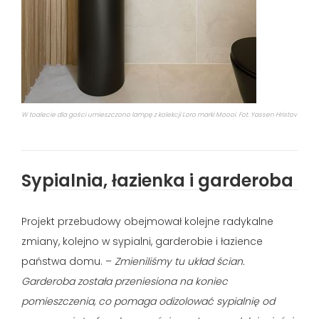
W toalecie dla gości umieszczono lampę z kolekcji Loro marki Moooi. Fot. Yassen Hristov
Sypialnia, łazienka i garderoba
Projekt przebudowy obejmował kolejne radykalne
zmiany, kolejno w sypialni, garderobie i łazience
państwa domu. –
Zmieniliśmy tu układ ścian.
Garderoba została przeniesiona na koniec
pomieszczenia, co pomaga odizolować sypialnię od