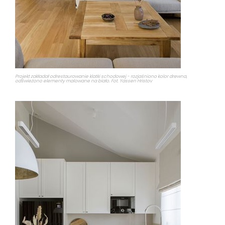
Projekt zakładał odrestaurowanie klatki schodowej - rozjaśniono kolor drewna,
odświeżono elementy malowane na biało. Fot. Yassen Hristov