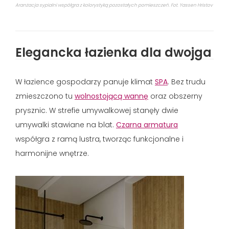
Aranżacja sypialni współgra z kolorystyką pozostałych pomieszczeń. Fot. Yassen Hristov
Elegancka łazienka dla dwojga
W łazience gospodarzy panuje klimat
SPA
. Bez trudu
zmieszczono tu
wolnostojącą wannę
oraz obszerny
prysznic. W strefie umywalkowej stanęły dwie
umywalki stawiane na blat.
Czarna armatura
współgra z ramą lustra, tworząc funkcjonalne i
harmonijne wnętrze.