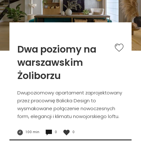
Dwa poziomy na
warszawskim
Żoliborzu
Dwupoziomowy apartament zaprojektowany
przez pracownię Balicka Design to
wysmakowane połączenie nowoczesnych
form, elegancji i klimatu nowojorskiego loftu.
1:00 min
0
0