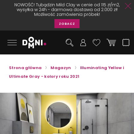
NOWOŚĆ! Tubądzin Mild Clay w cenie od 115 zł/m2,
wysyłka w 24h - darmowa dostawa od 2.000 zł!
Możliwość zamówienia próbek!
ZOBACZ
Strona główna
Magazyn
Illuminating Yellow i
Ultimate Gray - kolory roku 2021