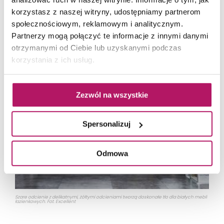
pozostałego wyposażenia salonu, czy sypialni. W
korzystasz z naszej witryny, udostępniamy partnerom
kuchni będzie ciekawie prezentować się na frontach
społecznościowym, reklamowym i analitycznym.
Partnerzy mogą połączyć te informacje z innymi danymi
kuchennych w matowym wykończeniu.
otrzymanymi od Ciebie lub uzyskanymi podczas
korzystania z ich usług.
Zezwól na wszystkie
Spersonalizuj
Odmowa
Szare odcienie z delikatnymi, żółtymi odcieniami tworzą doskonałe tło dla białych mebli
łazienkowych. Fot. Excellent