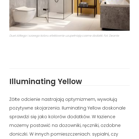
Duet żółtego i szarego koloru efektownie uzupełniają czarne dodatki. Fot. Deante
Illuminating Yellow
Żółte odcienie nastrajają optymizmem, wywołują
pozytywne skojarzenia. Iluminating Yellow doskonale
sprawdzi się jako kolorów dodatków. W łazience
możemy postawić na dozowniki, ręczniki, ozdobne
doniczki. W innych pomieszczeniach: sypialni, czy