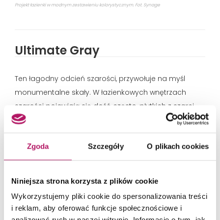
Projekt łazienki w modnym zestawieniu kolorystycznym. Fot. Synage
Ultimate Gray
Ten łagodny odcień szarości, przywołuje na myśl
monumentalne skały. W łazienkowych wnętrzach
szarości pojawiają się dość często, płytkich z szarej
palety barw są neutralną bazą do projektowych
poszukiwań. Wiele kolekcji płytek inspirowanych
Zgoda
Szczegóły
O plikach cookies
kamiennymi i betonowymi powierzchniami dobrze
komponują się z bielą ceramiki i chromowaną
armaturą. Podobnie jest w pozostałych wnętrzach -
Niniejsza strona korzysta z plików cookie
Ultimate Grey dobrze komponuje się z ciepłymi
Wykorzystujemy pliki cookie do spersonalizowania treści
odcieniami drewna, bielą, pastelowymi odcieniami.
i reklam, aby oferować funkcje społecznościowe i
Delikatny odcień szarości będzie dobrym tłem dla
analizować ruch w naszej witrynie. Informacje o tym, jak