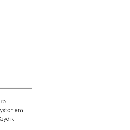
uro
zystaniem
zydlik