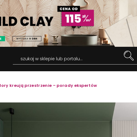
szukaj w sklepie lub portalu...
lory kreują przestrzenie – porady ekspertów