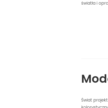
światła i op
Moda
Świat projek
kolorystyczn