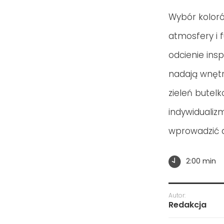
Wybór koloró
atmosfery i 
odcienie insp
nadają wnętr
zieleń butel
indywidualiz
wprowadzić a
2:00 min
Autor:
Redakcja