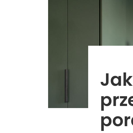
Jak
prz
por