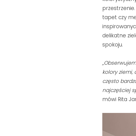
przestrzenie
tapet czy m
inspirowanyc
delikatne zie
spokoju.
„Obserwujemy
kolory ziemi,
często bardzo
najczęściej s
mówi Rita Ja