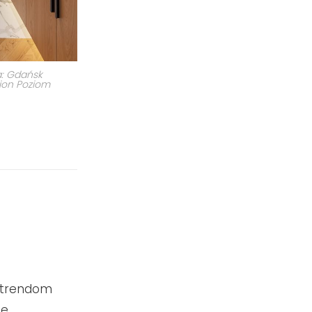
ja: Gdańsk
Pion Poziom
m trendom
ze