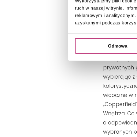
Wykorzystujemy pliki cookie 
Projekt: Copperf
ruch w naszej witrynie. Inf
reklamowym i analitycznym. 
Czy Inwestor
uzyskanymi podczas korzysta
jak istotny j
wnętrz? Oczy
Odmowa
otwarci na n
kreatywnyc
prywatnych p
wybierając z 
kolorystyczne
widoczne w r
„Copperfield”
Wnętrza. Co w
o odpowiedni
wybranych k