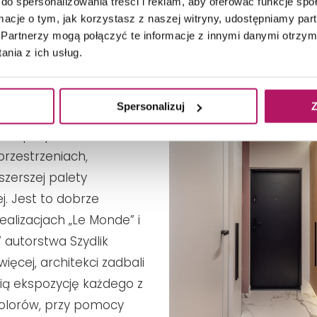
do spersonalizowania treści i reklam, aby oferować funkcje sp
ield Lokalizacja: Gdańsk Design: Szydlik Wnętrza Foto: Pion Poziom
ormacje o tym, jak korzystasz z naszej witryny, udostępniamy p
Partnerzy mogą połączyć te informacje z innymi danymi otrzym
zy zdają sobie sprawę,
nia z ich usług.
est wybór kolorów do
wiście! Często są także
Spersonalizuj
Z
owe pomysły i gotowi do
h eksperymentów w
rzestrzeniach,
szerszej palety
j. Jest to dobrze
ealizacjach „Le Monde” i
 autorstwa Szydlik
ięcej, architekci zadbali
ą ekspozycję każdego z
olorów, przy pomocy