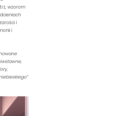
ętrz, wzorom
dcieniach
arości i
onii i
tonowane
ciwstawne,
ory,
 niebieskiego”