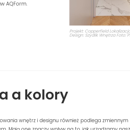
raw AQForm.
Projekt: Copperfield Lokalizac
Design: Szydlik Wnętrza Foto: 
 a kolory
towania wnętrz i designu również podlega zmienny
ym. Mają one znaczy wpływ na to, jak urządzamy nas