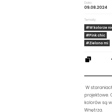
Data:
09.08.2024
Tematy:
#W kolorze n
#Pink chic
#Zielono mi
W staraniac
projektowe. 
kolorów są w
Wnętrza.