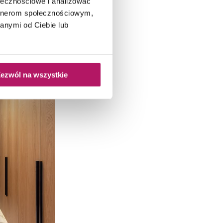
ołecznościowe i analizować
artnerom społecznościowym,
anymi od Ciebie lub
ezwól na wszystkie