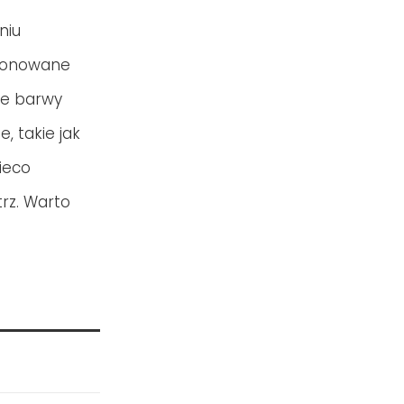
niu
stonowane
 Te barwy
, takie jak
ieco
rz. Warto