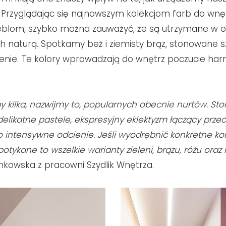
. Przyglądając się najnowszym kolekcjom farb do wn
eblom, szybko można zauważyć, że są utrzymane w o
h naturą. Spotkamy beż i ziemisty brąz, stonowane sz
lenie. Te kolory wprowadzają do wnętrz poczucie harm
 kilka, nazwijmy to, popularnych obecnie nurtów. S
 delikatne pastele, ekspresyjny eklektyzm łączący prze
 intensywne odcienie. Jeśli wyodrębnić konkretne kol
potykane to wszelkie warianty zieleni, brązu, różu oraz
nkowska z pracowni Szydlik Wnętrza.