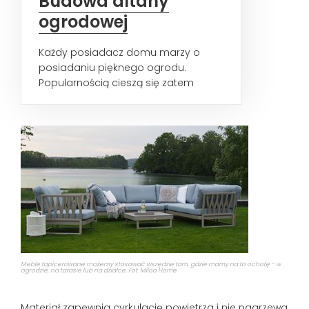
Budowa altany
ogrodowej
Każdy posiadacz domu marzy o
posiadaniu pięknego ogrodu.
Popularnością cieszą się zatem
różnego rodzaju drzewka i skalniaki...
Meble tapicerowane możemy stosować wszędzie tam, gdzie mamy na to ochotę - w
ogrodzie, na tarasie lub na działce. Fot. Miloo Home
Materiał zapewnia cyrkulację powietrza i nie nagrzewa