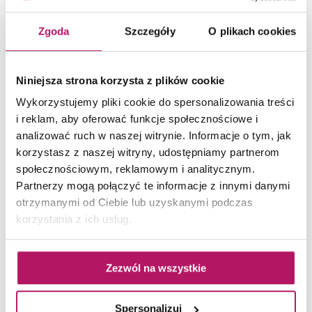
leżankami, z których możemy stworzyć komfortowy
Zgoda
Szczegóły
O plikach cookies
salon wypoczynkowy na zewnątrz.
Niniejsza strona korzysta z plików cookie
Wykorzystujemy pliki cookie do spersonalizowania treści
i reklam, aby oferować funkcje społecznościowe i
analizować ruch w naszej witrynie. Informacje o tym, jak
korzystasz z naszej witryny, udostępniamy partnerom
społecznościowym, reklamowym i analitycznym.
Partnerzy mogą połączyć te informacje z innymi danymi
otrzymanymi od Ciebie lub uzyskanymi podczas
korzystania z ich usług.
Komfortowe meble na tarasie pozwolą utrzymać odpowiednią atmosferę. Fot. Tubądzin
To doskonała alternatywa dla sztywnego
Zezwól na wszystkie
technorattanu i twardych mebli wykonanych z drewna.
Nie musimy chować poduszek przed każdym
Spersonalizuj