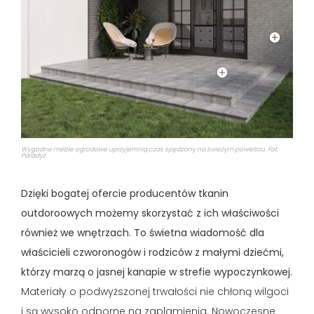
Wygodne meble ogrodowe uprzyjemnią czas spędzony na świeżym powietrzu. Fot.
Paradyż
Dzięki bogatej ofercie producentów tkanin
outdoroowych możemy skorzystać z ich właściwości
również we wnętrzach. To świetna wiadomość dla
właścicieli czworonogów i rodziców z małymi dziećmi,
którzy marzą o jasnej kanapie w strefie wypoczynkowej.
Materiały o podwyższonej trwałości nie chłoną wilgoci
i są wysoko odporne na zaplamienia. Nowoczesne