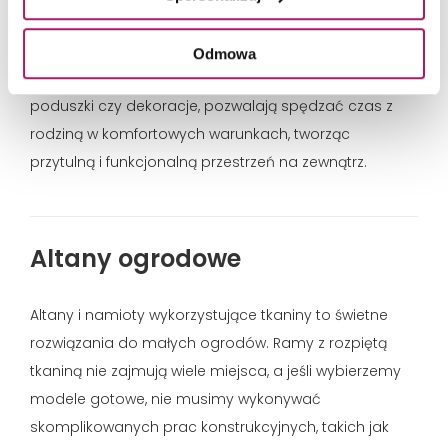
deszczem – nic się nie stanie, jeśli przypadkowo
zostawimy je na dworze podczas letniego deszczu.
Odmowa
Tapicerowane meble oraz dodatki tekstylne, takie jak
poduszki czy dekoracje, pozwalają spędzać czas z
rodziną w komfortowych warunkach, tworząc
przytulną i funkcjonalną przestrzeń na zewnątrz.
Altany ogrodowe
Altany i namioty wykorzystujące tkaniny to świetne
rozwiązania do małych ogrodów. Ramy z rozpiętą
tkaniną nie zajmują wiele miejsca, a jeśli wybierzemy
modele gotowe, nie musimy wykonywać
skomplikowanych prac konstrukcyjnych, takich jak