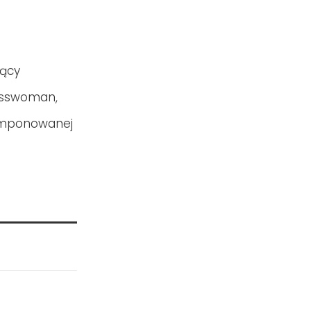
jący
esswoman,
komponowanej