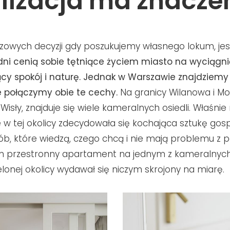
lizacja ma znacze
zowych decyzji gdy poszukujemy własnego lokum, je
dni cenią sobie tętniące życiem miasto na wyciągnięc
ący spokój i naturę. Jednak w Warszawie znajdziemy
e połączymy obie te cechy.
Na granicy Wilanowa i M
 Wisły, znajduje się wiele kameralnych osiedli. Właśnie
 w tej okolicy zdecydowała się kochająca sztukę gosp
ób, które wiedzą, czego chcą i nie mają problemu z 
em przestronny apartament na jednym z kameralnych 
ielonej okolicy wydawał się niczym skrojony na miarę.