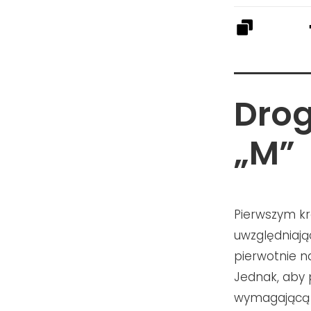
Dro
„M”
Pierwszym kr
uwzględniają
pierwotnie na
Jednak, aby 
wymagającą c