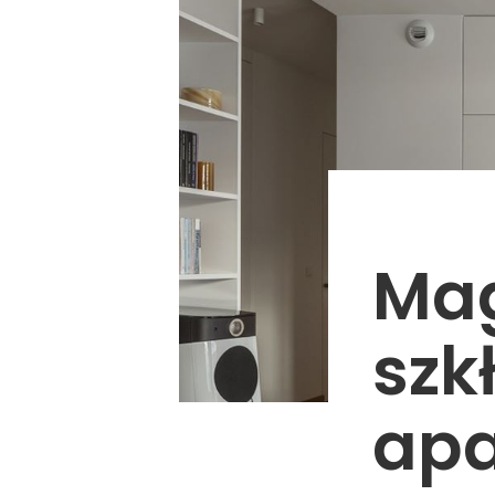
Mag
szk
apa