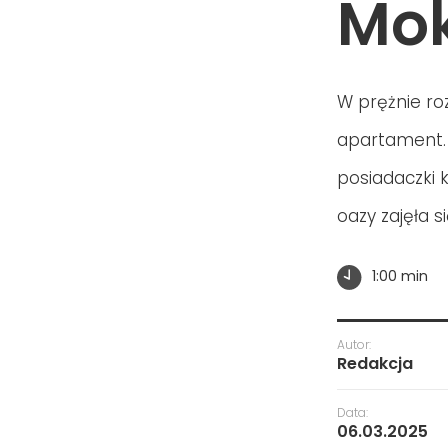
Mok
W prężnie roz
apartament.
posiadaczki 
oazy zajęła s
1:00 min
Autor:
Redakcja
Data:
06.03.2025