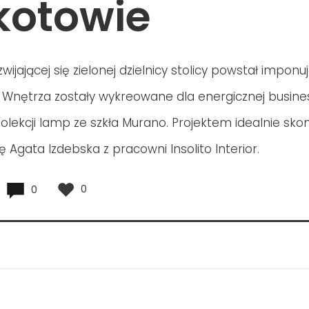
otowie
wijającej się zielonej dzielnicy stolicy powstał imponu
 Wnętrza zostały wykreowane dla energicznej busin
kolekcji lamp ze szkła Murano. Projektem idealnie s
ię Agata Izdebska z pracowni Insolito Interior.
0
0