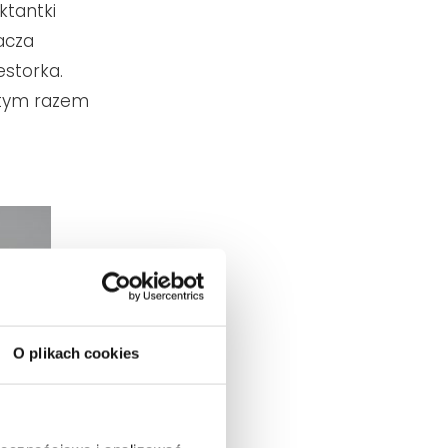
ktantki
acza
estorka.
 tym razem
O plikach cookies