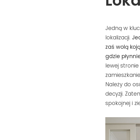
Loka
Jedną w kluc
lokalizacji.
Je
zaś wolą koj
gdzie płynni
lewej stronie
zamieszkanie
Należy do os
decyzji. Zat
spokojnej i z