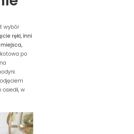
nie
st wybór
ie ręki, inni
 miejsca,
okotowa po
 na
odyni.
podjęciem
osiedli, w