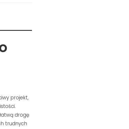
o
iwy projekt,
stości.
ełatwą drogę
ch trudnych