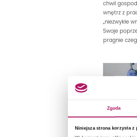
chwil gospod
wnętrz z pra
„niezwykłe wn
Swoje poprz
pragnie cze
Zgoda
Niniejsza strona korzysta z