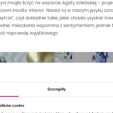
yni mogła liczyć na wsparcie Agaty Izdebskiej – proje
cowni Insolito Interior. Nazwa ta w naszym języku ozn
ętrze”, czyli dokładnie takie, jakie chciała uzyskać inw
ednie mieszkania wspomina z sentymentem, jednak
goś naprawdę wyjątkowego.
Szczegóły
 plików cookie