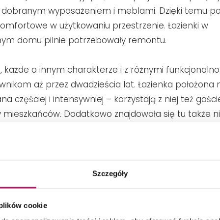
 dobranym wyposażeniem i meblami. Dzięki temu po
komfortowe w użytkowaniu przestrzenie. Łazienki w
ym domu pilnie potrzebowały remontu.
 każde o innym charakterze i z różnymi funkcjonalno
wnikom aż przez dwadzieścia lat. Łazienka położona 
na częściej i intensywniej – korzystają z niej też gości
 mieszkańców. Dodatkowo znajdowała się tu także ni
pomieszczenie było zaaranżowane zgodnie z gustem 
piętrze była bardziej męską przestrzenią, utrzymaną 
i stonowanej kolorystyce.
Szczegóły
 plików cookie