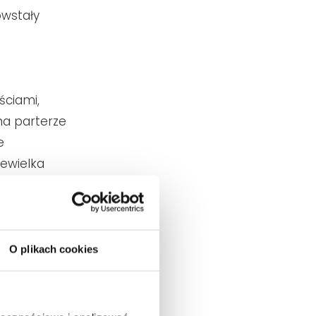
wstały
ściami,
na parterze
e
ewielka
Pani domu.
w
O plikach cookies