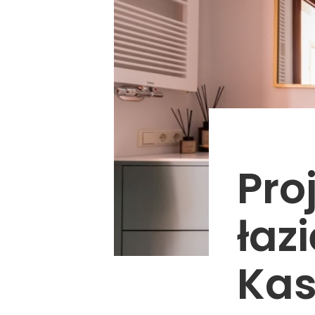
Pro
łaz
Kas