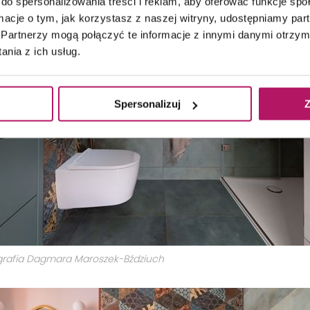
do spersonalizowania treści i reklam, aby oferować funkcje sp
ormacje o tym, jak korzystasz z naszej witryny, udostępniamy p
Partnerzy mogą połączyć te informacje z innymi danymi otrzym
nia z ich usług.
Spersonalizuj
Z
ografia Dagmara Maroszek-Bździuch