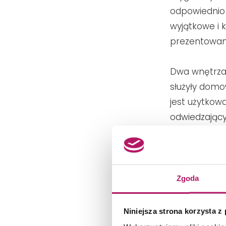
odpowiednio
wyjątkowe i 
prezentowan
Dwa wnętrza,
służyły domo
jest użytkowa
odwiedzający
pralnia. To 
Łazienka na 
ciemniejszej 
Zgoda
Niniejsza strona korzysta z