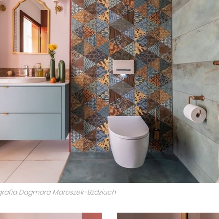
ografia Dagmara Maroszek-Bździuch