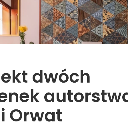
jekt dwóch
ienek autorstw
i Orwat