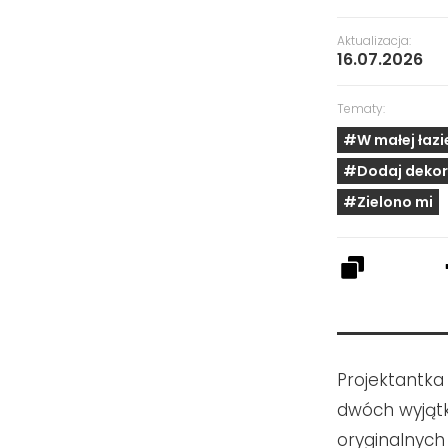
Aktualizacja:
16.07.2026
Tematy:
#W małej łazi
#Dodaj dekor
#Zielono mi
Projektantka
dwóch wyjątk
oryginalnych