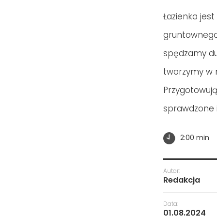
Łazienka jes
gruntownego 
spędzamy duż
tworzymy w n
Przygotowują
sprawdzone i
2:00 min
Autor:
Redakcja
Data:
01.08.2024