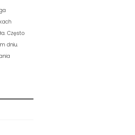
aga
nkach
ła. Często
m dniu.
ania