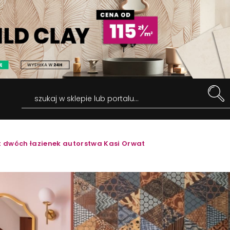
szukaj w sklepie lub portalu...
t dwóch łazienek autorstwa Kasi Orwat