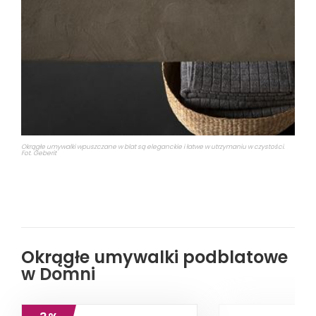
Okrągłe umywalki wpuszczane w blat są eleganckie i łatwe w utrzymaniu w czystości.
Fot. Geberit
Okrągłe umywalki podblatowe
w Domni