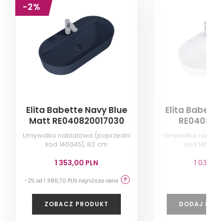
-2%
Elita Babette Navy Blue
Elita Babett
Matt RE040820017030
RE040820
Umywalka nablatowa (poprzedni
Umywalka nablat
kod 146045), 82 cm
kod 145109
1 353,00 PLN
1 031,2
-2% od 1 386,70 PLN najniższa cena
ZOBACZ PRODUKT
DODAJ DO 