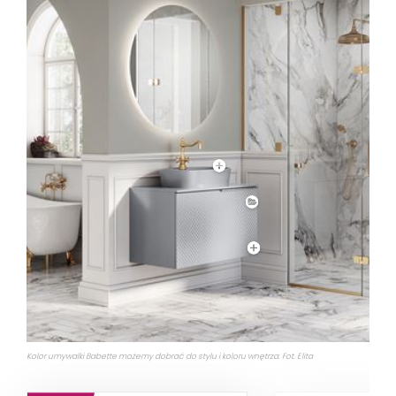
Kolor umywalki Babette możemy dobrać do stylu i koloru wnętrza. Fot. Elita