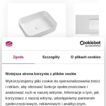
IO Evo CE.EVO.500.2195
Roca Gap A
Zgoda
Szczegóły
O plikach cookies
Umywalka nablatowa, 50x39 cm,
Mała umywalka
biała
prostokątna, z pr
Niniejsza strona korzysta z plików cookie
cm, bi
Wykorzystujemy pliki cookie do spersonalizowania treści
530,00
i reklam, aby oferować funkcje społecznościowe i
analizować ruch w naszej witrynie. Informacje o tym, jak
korzystasz z naszej witryny, udostępniamy partnerom
ZOBACZ PRODUKT
DODAJ DO 
społecznościowym, reklamowym i analitycznym.