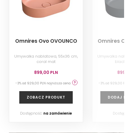
Omnires Ovo OVOUNCO
Omnires Ovo
Umywalka nablatowa, 55x36 cm,
Umywalka nablato
coral mat
black la
899,00 PLN
899,00
-3% od 929,00 PLN najniższa cena
-3% od 929,00 PLN n
ZOBACZ PRODUKT
DODAJ DO 
Dostępność:
na zamówienie
Dostępnoś