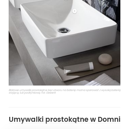
Blatowe umywalki prostokątne bez otworu na baterię można sparować z wysoką baterią
stojącą, lub podtynkową. Fot. Geberit
Umywalki prostokątne w Domni