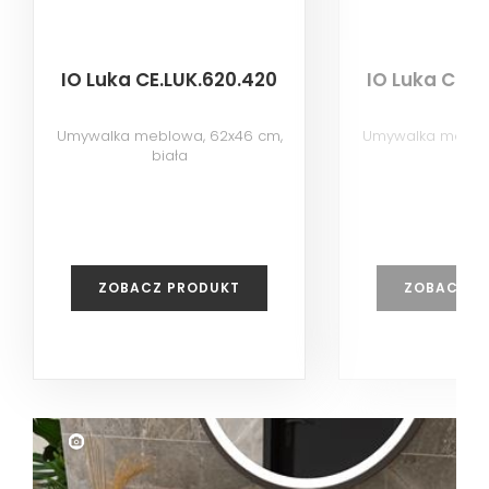
IO Luka CE.LUK.620.420
IO Luka CE.L
Umywalka meblowa, 62x46 cm,
Umywalka meblow
biała
biał
ZOBACZ PRODUKT
ZOBACZ P