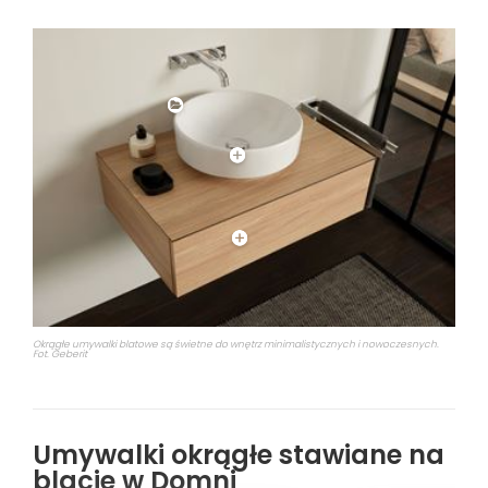
Okrągłe umywalki blatowe są świetne do wnętrz minimalistycznych i nowoczesnych.
Fot. Geberit
Umywalki okrągłe stawiane na
blacie w Domni