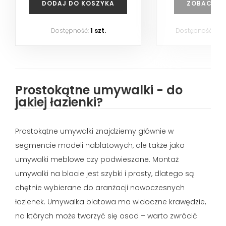
DODAJ DO KOSZYKA
ZOBACZ P
Dostępność:
1 szt.
Dostępność:
na
Prostokątne umywalki - do
jakiej łazienki?
Prostokątne umywalki znajdziemy głównie w
segmencie modeli nablatowych, ale także jako
umywalki meblowe czy podwieszane. Montaż
umywalki na blacie jest szybki i prosty, dlatego są
chętnie wybierane do aranżacji nowoczesnych
łazienek. Umywalka blatowa ma widoczne krawędzie,
na których może tworzyć się osad – warto zwrócić