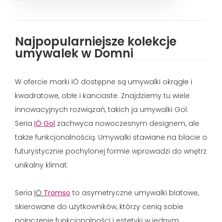
Najpopularniejsze kolekcje
umywalek w Domni
W ofercie marki IÖ dostępne są umywalki okrągłe i
kwadratowe, obłe i kanciaste. Znajdziemy tu wiele
innowacyjnych rozwiązań, takich ja umywalki Gol.
Seria
IÖ Gol
zachwyca nowoczesnym designem, ale
także funkcjonalnością. Umywalki stawiane na blacie o
futurystycznie pochylonej formie wprowadzi do wnętrz
unikalny klimat.
Seria
IÖ
Troms
o
to asymetryczne umywalki blatowe,
skierowane do użytkowników, którzy cenią sobie
połączenie funkcjonalności i estetyki w jednym