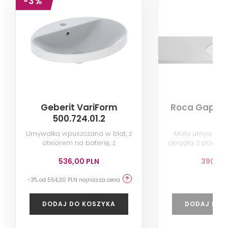
-3%
Geberit VariForm
Roca Gap A
500.724.01.2
Umywalka wpuszczana w blat, z
Mała umywalka
otworem na baterię, z
okrągła, z przele
przelewem, 60 cm, biała
biał
536,00 PLN
390,00
-3% od 554,30 PLN najniższa cena
DODAJ DO KOSZYKA
DODAJ DO 