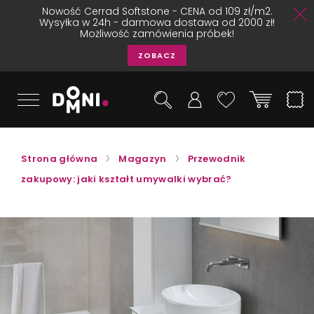
Nowość Cerrad Softstone - CENA od 109 zł/m2.
Wysyłka w 24h - darmowa dostawa od 2000 zł!
Możliwość zamówienia próbek!
ZOBACZ
Strona główna
Magazyn
Przewodnik
zakupowy: jaki kształt umywalki wybrać?