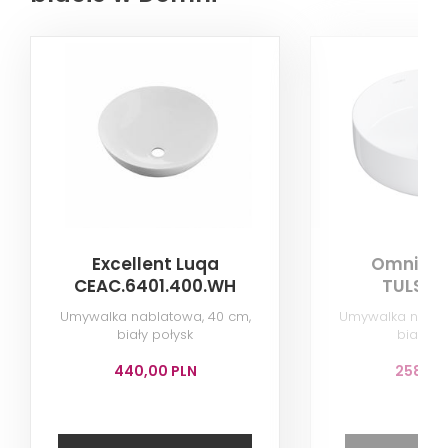
Excellent Luqa
Omnires
CEAC.6401.400.WH
TULSA3
Umywalka nablatowa, 40 cm,
Umywalka nabla
biały połysk
biały po
440,00 PLN
258,40