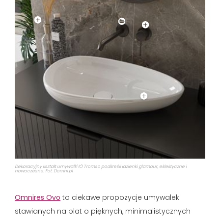
Dekoracyjny kształt umywalki IÖ Tromso podkreśli łazienki glamour, eklektyczne i
nowoczesne. Fot. Domni.pl
Omnires Ovo
to ciekawe propozycje umywalek
stawianych na blat o pięknych, minimalistycznych