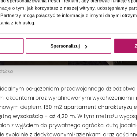
do spersonalizowania treści i reklam, aby oferować funkcje sp
ormacje o tym, jak korzystasz z naszej witryny, udostępniamy p
Partnerzy mogą połączyć te informacje z innymi danymi otrzym
nia z ich usług.
Spersonalizuj
Z
dnicka
 idealnym połączeniem przedwojennego dziedzictwa
i akcentami oraz wyrafinowanymi wykończeniami i 
mowym ciepłem.
130 m2 apartament charakteryzuje
tną wysokością – aż 4,20 m.
W tym metrażu wygo
alon z wyjściem do prywatnego ogródka, dużą jadaln
wie sypialnie z dedykowanymi łazienkami oraz gościn