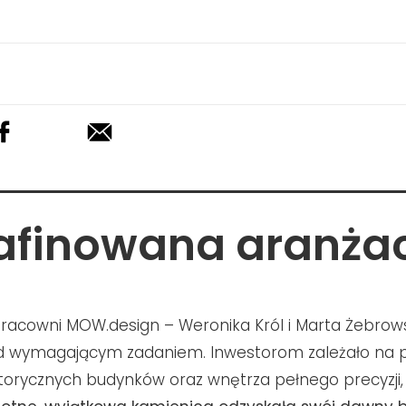
afinowana aranża
 pracowni MOW.design – Weronika Król i Marta Żebro
ed wymagającym zadaniem. Inwestorom zależało na p
storycznych budynków oraz wnętrza pełnego precyzji, e