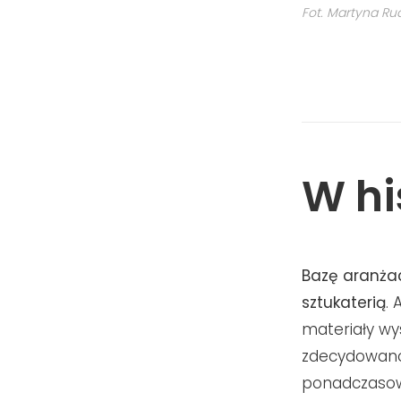
Fot. Martyna Ru
W hi
Bazę aranżac
sztukaterią
.
materiały wy
zdecydowano 
ponadczasową