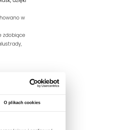
ask, dzięki
chowano w
e zdobiące
lustrady,
O plikach cookies