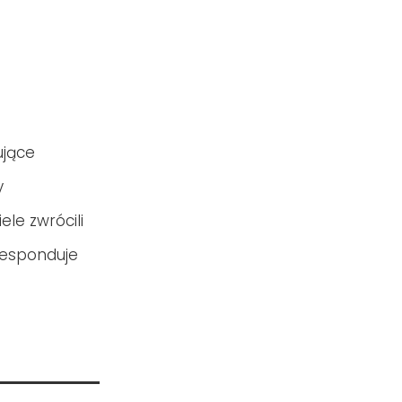
ujące
y
le zwrócili
responduje