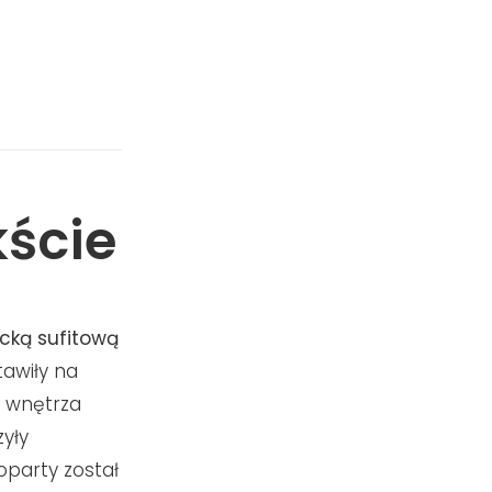
ście
ncką sufitową
tawiły na
u wnętrza
yły
oparty został