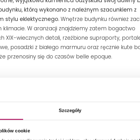
totne, wyjątkowa kamienica odzyskała swój dawny bl
i budynku, którą wykonano z należnym szacunkiem z
 stylu eklektycznego.
Wnętrze budynku również za
klimacie. W aranżacji znajdziemy zatem bogactwo
h XIX-wiecznych detali, rzeźbione supraporty, portal
owe, posadzki z białego marmuru oraz ręcznie kute ba
 że przenosiny się do czasów belle epoque.
Szczegóły
 plików cookie