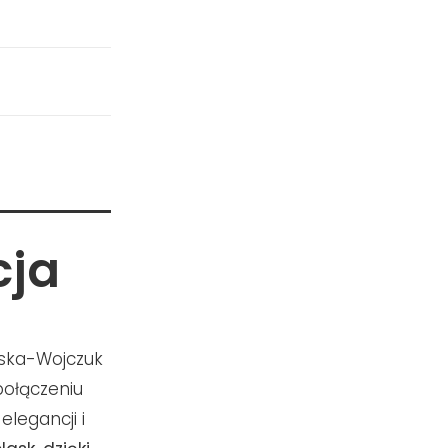
cja
wska-Wojczuk
ołączeniu
legancji i