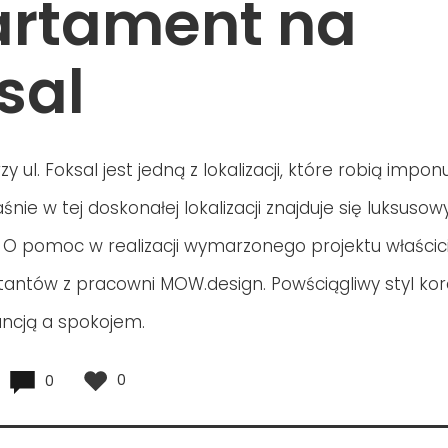
rtament na
sal
y ul. Foksal jest jedną z lokalizacji, które robią impon
śnie w tej doskonałej lokalizacji znajduje się luksusow
O pomoc w realizacji wymarzonego projektu właścicie
ktantów z pracowni MOW.design. Powściągliwy styl ko
ncją a spokojem.
0
0