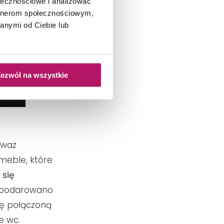
ołecznościowe i analizować
artnerom społecznościowym,
anymi od Ciebie lub
ezwól na wszystkie
 waz
meble, które
 się
spodarowano
ię połączoną
ne wc.