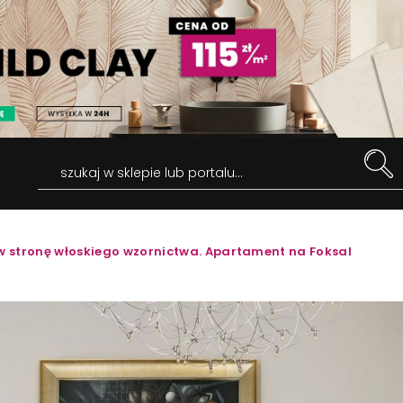
szukaj w sklepie lub portalu...
w stronę włoskiego wzornictwa. Apartament na Foksal