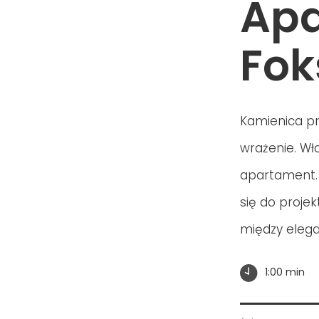
Apa
Fok
Kamienica prz
wrażenie. Wła
apartament. 
się do proje
między elega
1:00 min