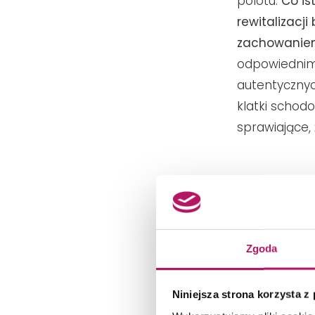
polotu.
Co is
rewitalizacj
zachowaniem
odpowiednim 
autentycznyc
klatki schod
sprawiające,
Zgoda
Niniejsza strona korzysta z