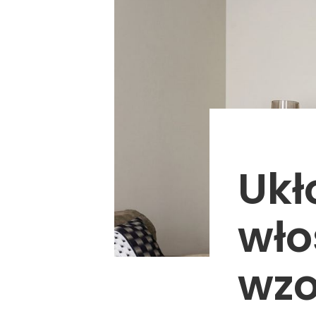
Ukł
wło
wzo