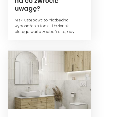
na co zwrócić
uwagę?
Miski ustępowe to niezbędne
wyposażenie toalet i łazienek,
dlatego warto zadbać o to, aby
wybrany model był wysokiej jakości...