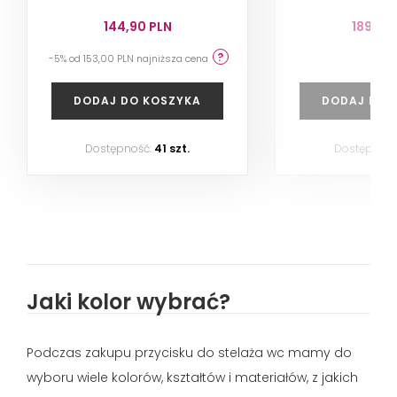
144,90 PLN
189,00
-5% od 153,00 PLN najniższa cena
DODAJ DO KOSZYKA
DODAJ DO 
Dostępność:
41 szt.
Dostępność
Jaki kolor wybrać?
Podczas zakupu przycisku do stelaża wc mamy do
wyboru wiele kolorów, kształtów i materiałów, z jakich