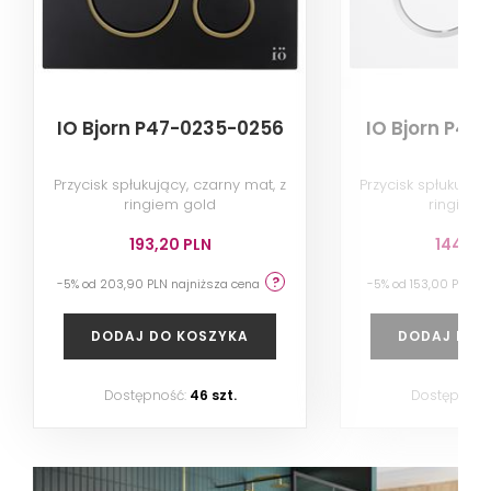
IO Bjorn P47-0235-0256
IO Bjorn P47
Przycisk spłukujący, czarny mat, z
Przycisk spłukujący,
ringiem gold
ringiem s
193,20 PLN
144,90
-5% od 203,90 PLN najniższa cena
-5% od 153,00 PLN n
DODAJ DO KOSZYKA
DODAJ DO 
Dostępność:
46 szt.
Dostępność