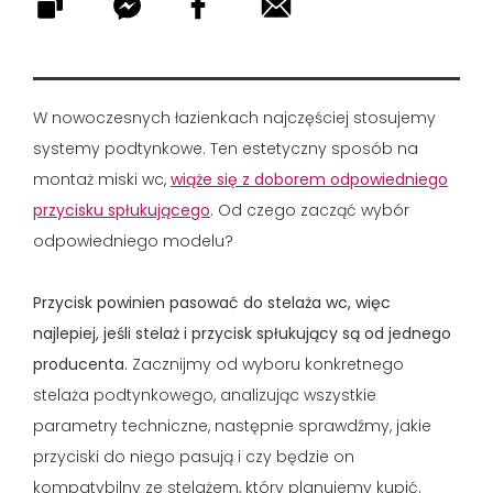
W nowoczesnych łazienkach najczęściej stosujemy
systemy podtynkowe. Ten estetyczny sposób na
montaż miski wc,
wiąże się z doborem odpowiedniego
przycisku spłukującego
. Od czego zacząć wybór
odpowiedniego modelu?
Przycisk powinien pasować do stelaża wc, więc
najlepiej, jeśli stelaż i przycisk spłukujący są od jednego
producenta.
Zacznijmy od wyboru konkretnego
stelaża podtynkowego, analizując wszystkie
parametry techniczne, następnie sprawdźmy, jakie
przyciski do niego pasują i czy będzie on
kompatybilny ze stelażem, który planujemy kupić.