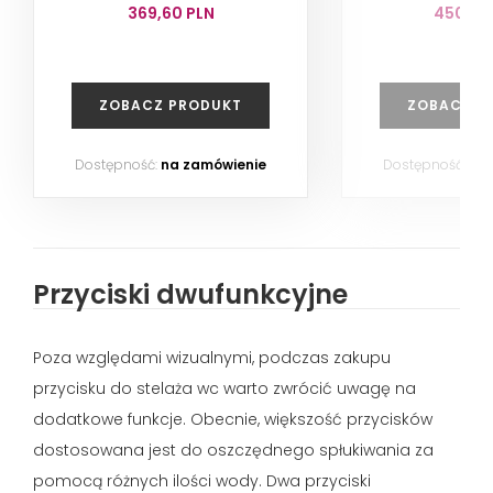
369,60 PLN
450,00
ZOBACZ PRODUKT
ZOBACZ P
Dostępność:
na zamówienie
Dostępność:
na
Przyciski dwufunkcyjne
Poza względami wizualnymi, podczas zakupu
przycisku do stelaża wc warto zwrócić uwagę na
dodatkowe funkcje. Obecnie, większość przycisków
dostosowana jest do oszczędnego spłukiwania za
pomocą różnych ilości wody. Dwa przyciski