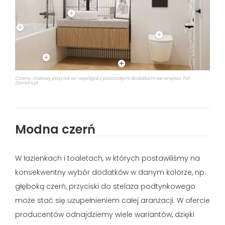
Czarny, matowy przycisk wc współgra z pozostałymi dodatkami we wnętrzu. Fot.
Domnni.pl
Modna czerń
W łazienkach i toaletach, w których postawiliśmy na
konsekwentny wybór dodatków w danym kolorze, np.
głęboką czerń, przyciski do stelaża podtynkowego
może stać się uzupełnieniem całej aranżacji. W ofercie
producentów odnajdziemy wiele wariantów, dzięki