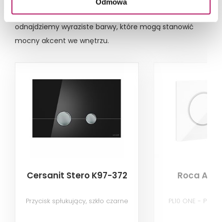
Odmowa
producentów, poza standardowymi kolorami
odnajdziemy wyraziste barwy, które mogą stanowić
mocny akcent we wnętrzu.
Cersanit Stero K97-372
Roca A89
Przycisk spłukujący, szkło czarne
PL10 ONE - Przyc
biał