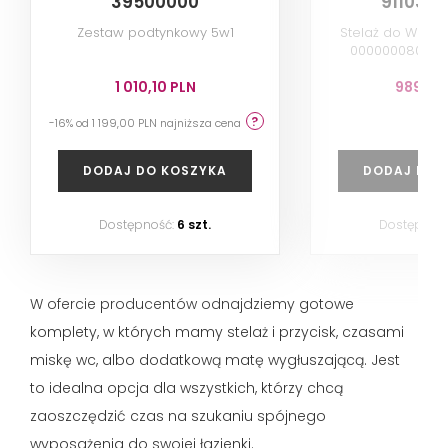
39500000
911030
Zestaw podtynkowy 5w1
Stelaż do WC (n
000000080), z 
spłukującym Swit
1 010,10 PLN
989,00
-16% od 1 199,00 PLN najniższa cena
DODAJ DO KOSZYKA
DODAJ DO 
Dostępność:
6 szt.
Dostępnoś
W ofercie producentów odnajdziemy gotowe
komplety, w których mamy stelaż i przycisk, czasami
miskę wc, albo dodatkową matę wygłuszającą. Jest
to idealna opcja dla wszystkich, którzy chcą
zaoszczędzić czas na szukaniu spójnego
wyposażenia do swojej łazienki.