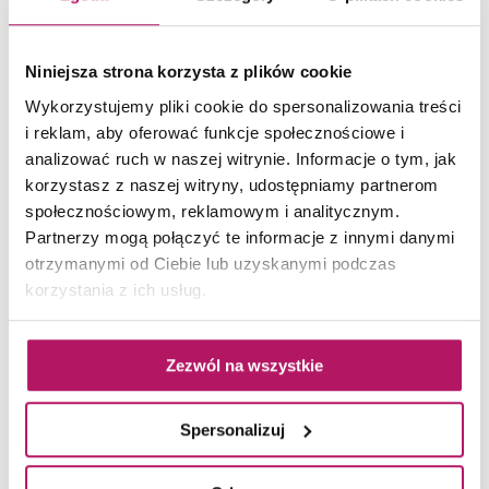
Niniejsza strona korzysta z plików cookie
Wykorzystujemy pliki cookie do spersonalizowania treści
i reklam, aby oferować funkcje społecznościowe i
analizować ruch w naszej witrynie. Informacje o tym, jak
W tej łazience wybrano czarne elementy wyposażenia: grzejnik, przycisk do wc, baterie
podtynkowe i akcesoria. Fot. Domni.pl
korzystasz z naszej witryny, udostępniamy partnerom
społecznościowym, reklamowym i analitycznym.
Partnerzy mogą połączyć te informacje z innymi danymi
Szklany przycisk do stelaża wc
otrzymanymi od Ciebie lub uzyskanymi podczas
korzystania z ich usług.
Niesłabnącą popularnością cieszą się przyciski wc ze
szklanym, dekoracyjnym panelem. Gładkie, szklane
Zezwól na wszystkie
tafle są idealnym uzupełnieniem nowoczesnych
aranżacji. Modele o minimalistycznym wyglądzie,
Spersonalizuj
wykonane ze szkła barwionego będą delikatnym
uzupełnieniem wnętrz w każdym stylu.
W ofercie