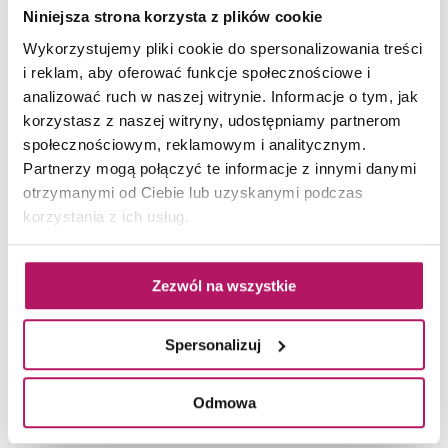
Niniejsza strona korzysta z plików cookie
Wykorzystujemy pliki cookie do spersonalizowania treści
i reklam, aby oferować funkcje społecznościowe i
analizować ruch w naszej witrynie. Informacje o tym, jak
korzystasz z naszej witryny, udostępniamy partnerom
społecznościowym, reklamowym i analitycznym.
Cerrad Rapid Brown
Partnerzy mogą połączyć te informacje z innymi danymi
otrzymanymi od Ciebie lub uzyskanymi podczas
Płytka elewacyjna, 7,4x30 cm
korzystania z ich usług.
89,60 PLN
Zezwól na wszystkie
ZOBACZ PRODUKT
Spersonalizuj
Dostępność:
na zamówienie
Odmowa