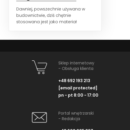
Dawniej, powszechnie używana w
budownictwie, dziś chętnie
stosowana jest jako materiał
dekoracyjny. Aranżacje wnętrz z
użyciem...
Sklep internetowy
- Obsługa klienta
+48 692 193 213
[email protected]
pn - pt 8:00 - 17:00
Portal wnętrzarski
- Redakcja