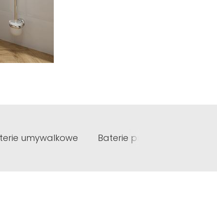
terie umywalkowe
Baterie prysznicowe
Ba