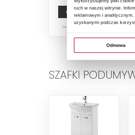
Wykorzystujemy pliki cookie 
ruch w naszej witrynie. Inf
ZOBACZ PRODUKT
reklamowym i analitycznym. 
uzyskanymi podczas korzysta
Dostępność:
na zamówienie
Odmowa
SZAFKI PODUMY