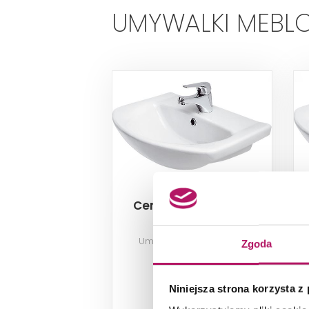
UMYWALKI MEBL
Cersanit Libra K04-
006
Umywalka meblowa 50
Zgoda
320,80 PLN
Niniejsza strona korzysta z