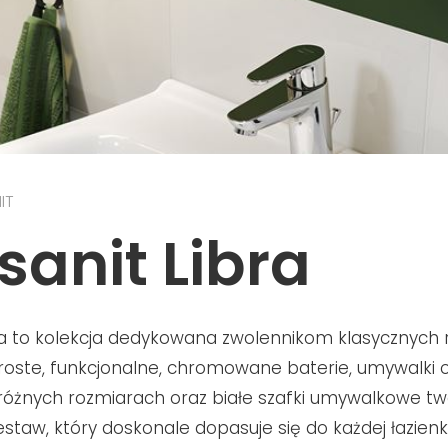
IT
sanit Libra
ra to kolekcja dedykowana zwolennikom klasycznych
roste, funkcjonalne, chromowane baterie, umywalki o
ch różnych rozmiarach oraz białe szafki umywalkowe t
staw, który doskonale dopasuje się do każdej łazienki