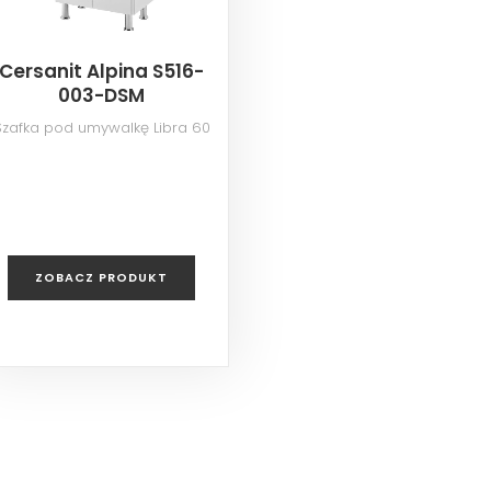
Cersanit Alpina S516-
003-DSM
Szafka pod umywalkę Libra 60
ZOBACZ PRODUKT