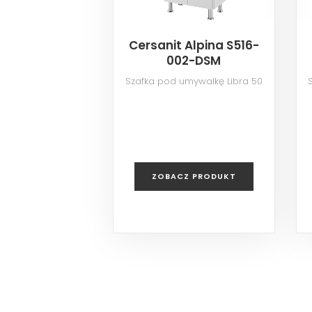
Cersanit Alpina S516-
002-DSM
Szafka pod umywalkę Libra 50
ZOBACZ PRODUKT