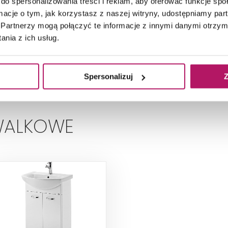
do spersonalizowania treści i reklam, aby oferować funkcje sp
ormacje o tym, jak korzystasz z naszej witryny, udostępniamy p
ZOBACZ PRODUKT
ZOBACZ PRODUKT
Partnerzy mogą połączyć te informacje z innymi danymi otrzym
nia z ich usług.
Dostępność:
na zamówienie
Spersonalizuj
Z
WALKOWE