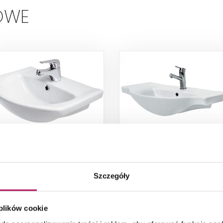
OWE
Cersanit Libra K04-
Cersanit Libra K04-01
008
Umywalka meblowa 60
Umywalka meblowa 80
Szczegóły
357,60 PLN
 plików cookie