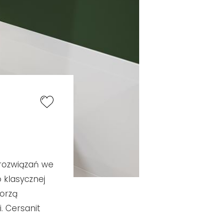
 rozwiązań we
 klasycznej
worzą
. Cersanit