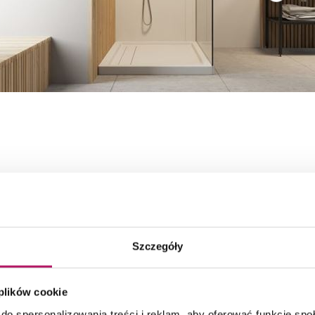
Szczegóły
ODUKTY:
Umywalki stawiane na blat
Szafk
 plików cookie
do spersonalizowania treści i reklam, aby oferować funkcje sp