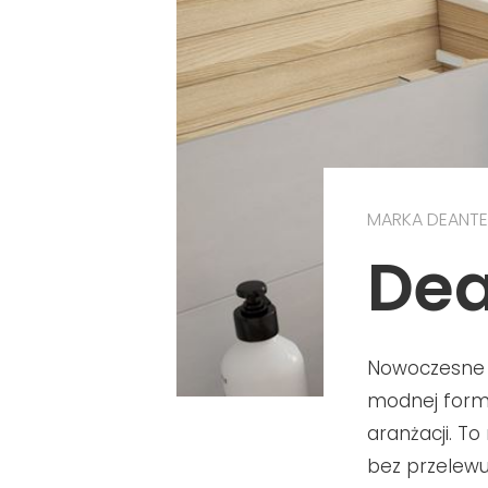
MARKA DEANTE
Dea
Nowoczesne m
modnej form
aranżacji. T
bez przelewu