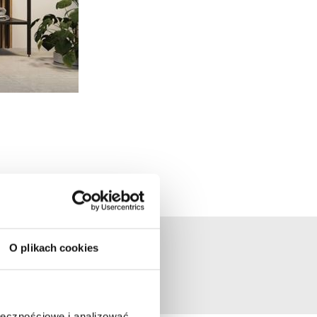
O plikach cookies
i z umywalką
ołecznościowe i analizować