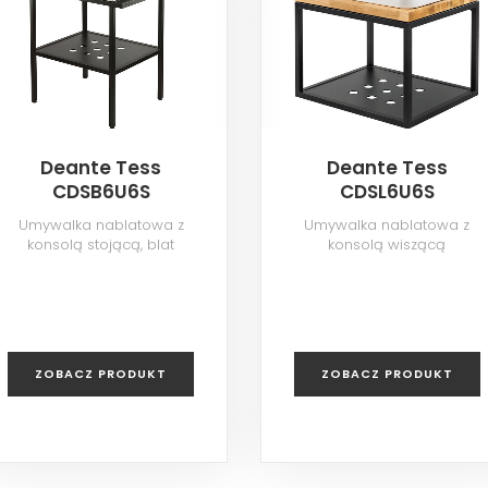
Deante Tess
Deante Tess
CDSB6U6S
CDSL6U6S
Umywalka nablatowa z
Umywalka nablatowa z
konsolą stojącą, blat
konsolą wiszącą
kamienny
ZOBACZ PRODUKT
ZOBACZ PRODUKT