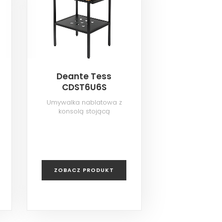
Deante Tess
CDST6U6S
Umywalka nablatowa z
konsolą stojącą
ZOBACZ PRODUKT