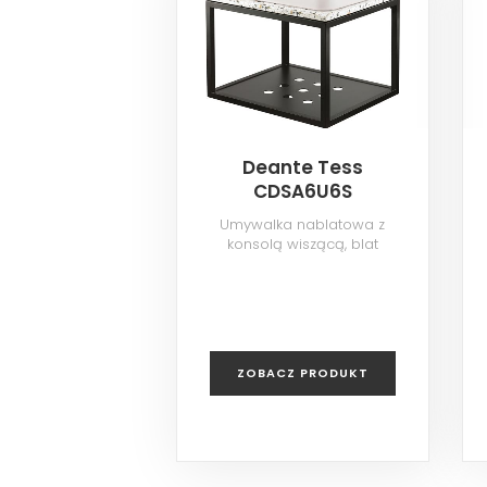
Deante Tess
CDSA6U6S
Umywalka nablatowa z
konsolą wiszącą, blat
kamienny
ZOBACZ PRODUKT