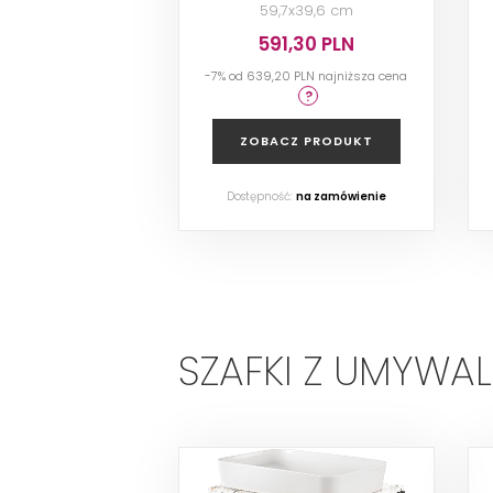
59,7x39,6 cm
591,30 PLN
-7% od 639,20 PLN najniższa cena
ZOBACZ PRODUKT
Dostępność:
na zamówienie
SZAFKI Z UMYWA