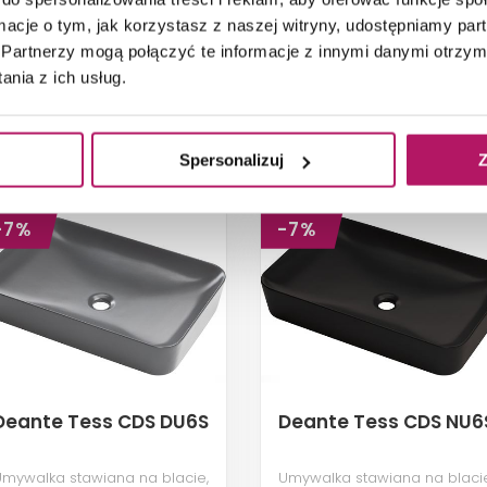
ormacje o tym, jak korzystasz z naszej witryny, udostępniamy p
Partnerzy mogą połączyć te informacje z innymi danymi otrzym
nia z ich usług.
ANE NA BLAT
Spersonalizuj
Z
-7%
-7%
Deante Tess CDS DU6S
Deante Tess CDS NU6
Umywalka stawiana na blacie,
Umywalka stawiana na blacie