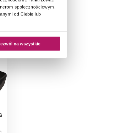
artnerom społecznościowym,
anymi od Ciebie lub
ezwól na wszystkie
S
,