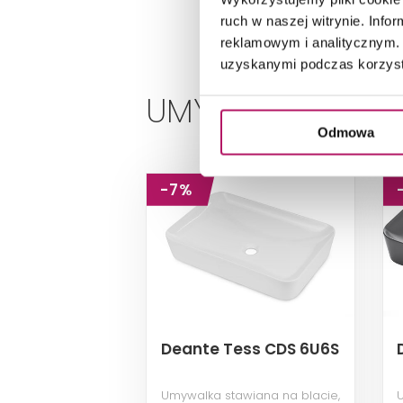
ruch w naszej witrynie. Inf
reklamowym i analitycznym. 
uzyskanymi podczas korzysta
UMYWALKI STAWI
Odmowa
-7%
Deante Tess CDS 6U6S
Umywalka stawiana na blacie,