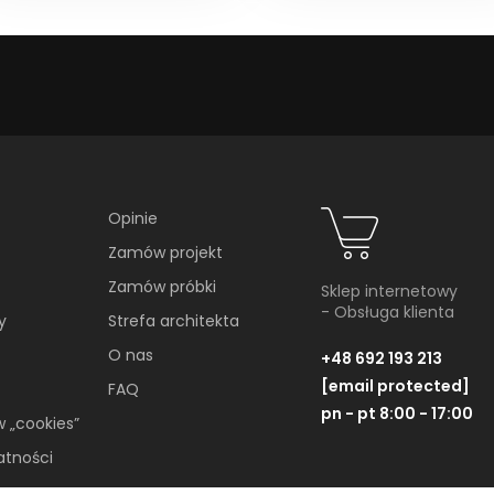
Opinie
Zamów projekt
Zamów próbki
Sklep internetowy
- Obsługa klienta
y
Strefa architekta
O nas
+48 692 193 213
[email protected]
FAQ
pn - pt 8:00 - 17:00
w „cookies”
atności