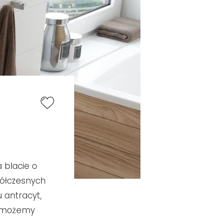
 blacie o
ółczesnych
 antracyt,
ss możemy