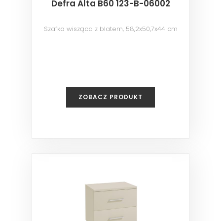
Defra Alta B60 123-B-06002
Szafka wisząca z blatem, 58,2x50,7x44 cm
ZOBACZ PRODUKT