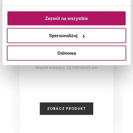
Zezwól na wszystkie
Spersonalizuj
Defra Alta C32 123-C-03201 (LP)
Odmowa
Słupek wiszący, 32,7x161,8x33 cm
ZOBACZ PRODUKT