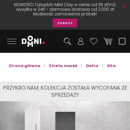
NOWOŚĆ! Tubądzin Mild Clay w cenie od 115 zł/m2,
wysyłka w 24h - darmowa dostawa od 2.000 zł!
Możliwość zamówienia próbek!
ZOBACZ
Strona główna
Strefa marek
Defra
Alta
PRZYKRO NAM, KOLEKCJA ZOSTAŁA WYCOFANA ZE
SPRZEDAŻY