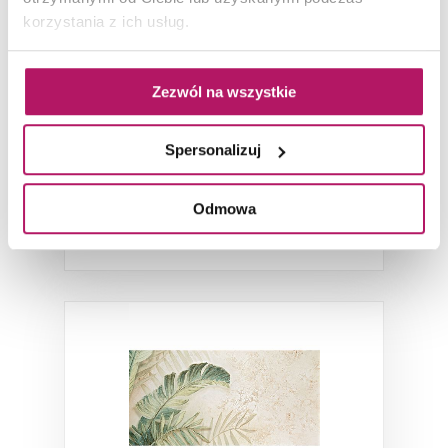
3 Leaves A
korzystania z ich usług.
Obraz ceramiczny mat (gr. 8 mm),
59,8x119,8 cm
Zezwól na wszystkie
239,00 PLN
Spersonalizuj
DODAJ DO KOSZYKA
Odmowa
Dostępność:
54 szt.