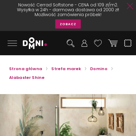
Nowość Cerrad Softstone - CENA od 109 zł/m2.
Wysyłka w 24h - darmowa dostawa od 2000 zł!
Możliwość zamówienia próbek!
ZOBACZ
Strona główna
Strefa marek
Domino
Alabaster Shine