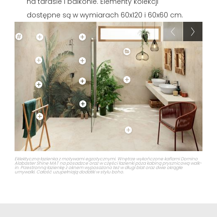
na tarasie i balkonie. Elementy kolekcji
dostępne są w wymiarach 60x120 i 60x60 cm.
Eklektyczna łazienka z motywami egzotycznymi. Wnętrze wykończone kaflami Domino
Alabaster Shine MAT na posadzce oraz w części łazienki poza kabiną prysznicową walk-
in. Przestronną łazienkę z oknem wyposażono też w długi blat oraz dwie okrągłe
umywalki. Całość uzupełniają dodatki w stylu boho.