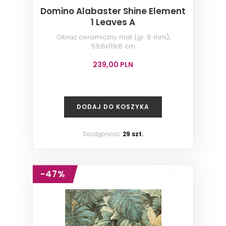
Domino Alabaster Shine Element
1 Leaves A
Obraz ceramiczny mat (gr. 8 mm),
59,8x119,8 cm
239,00 PLN
DODAJ DO KOSZYKA
Dostępność:
29 szt.
-47%