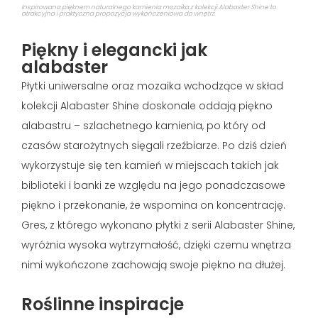
Inspirowana pięknem naturalnego kamienia mozaika z kolekcji Alabaster Shine to
atrakcyjna i praktyczna propozycja wykończeniowa do wnętrz.
Piękny i elegancki jak
alabaster
Płytki uniwersalne oraz mozaika wchodzące w skład
kolekcji Alabaster Shine doskonale oddają piękno
alabastru – szlachetnego kamienia, po który od
czasów starożytnych sięgali rzeźbiarze. Po dziś dzień
wykorzystuje się ten kamień w miejscach takich jak
biblioteki i banki ze względu na jego ponadczasowe
piękno i przekonanie, że wspomina on koncentrację.
Gres, z którego wykonano płytki z serii Alabaster Shine,
wyróżnia wysoka wytrzymałość, dzięki czemu wnętrza
nimi wykończone zachowają swoje piękno na dłużej.
Roślinne inspiracje