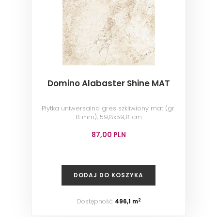
Domino Alabaster Shine MAT
Płytka uniwersalna gres szkliwiony mat (gr.
8 mm), 59,8x59,8 cm
87,00 PLN
DODAJ DO KOSZYKA
Dostępność:
496,1 m
2