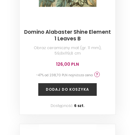
Domino Alabaster Shine Element
1 Leaves B
Obraz ceramiczny mat (gr. 11 mm),
59,8x119,8 cm
126,00 PLN
-47% od 238,70 PLN najniższa cena
DODAJ DO KOSZYKA
Dostępność:
6 szt.