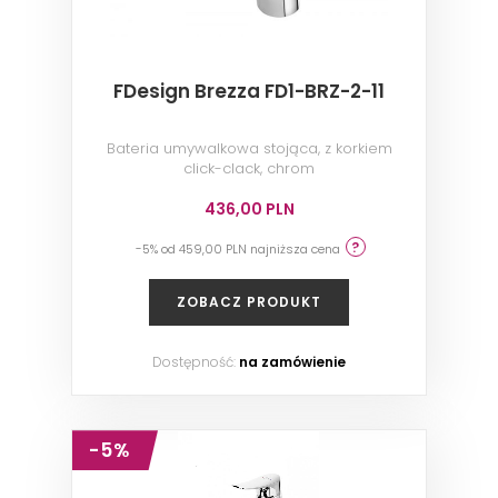
FDesign Brezza FD1-BRZ-2-11
Bateria umywalkowa stojąca, z korkiem
click-clack, chrom
436,00 PLN
-5% od 459,00 PLN najniższa cena
ZOBACZ PRODUKT
Dostępność:
na zamówienie
-5%