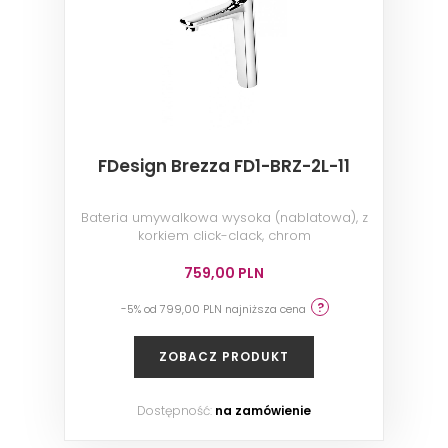
FDesign Brezza FD1-BRZ-2L-11
Bateria umywalkowa wysoka (nablatowa), z
korkiem click-clack, chrom
759,00 PLN
-5% od 799,00 PLN najniższa cena
ZOBACZ PRODUKT
Dostępność:
na zamówienie