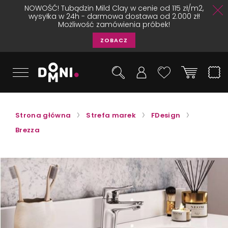
NOWOŚĆ! Tubądzin Mild Clay w cenie od 115 zł/m2,
wysyłka w 24h - darmowa dostawa od 2.000 zł!
Możliwość zamówienia próbek!
ZOBACZ
Strona główna
Strefa marek
FDesign
Brezza