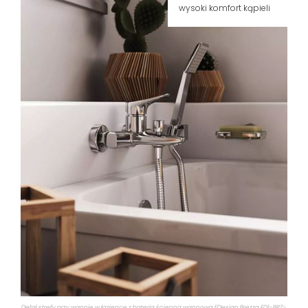
wysoki komfort kąpieli
Detal strefy przy wannie w łazience z baterią ścienną wannową FDesign Brezza FD1-BRZ-