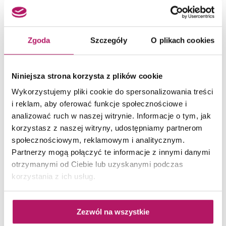
Franke Old England 115.0028.208
Bateria kuchenna, miedziana
Zgoda
Szczegóły
O plikach cookies
1 019,20 PLN
Niniejsza strona korzysta z plików cookie
Wykorzystujemy pliki cookie do spersonalizowania treści
ZOBACZ PRODUKT
i reklam, aby oferować funkcje społecznościowe i
analizować ruch w naszej witrynie. Informacje o tym, jak
korzystasz z naszej witryny, udostępniamy partnerom
Dostępność:
na zamówienie
społecznościowym, reklamowym i analitycznym.
Partnerzy mogą połączyć te informacje z innymi danymi
otrzymanymi od Ciebie lub uzyskanymi podczas
korzystania z ich usług.
Zezwól na wszystkie