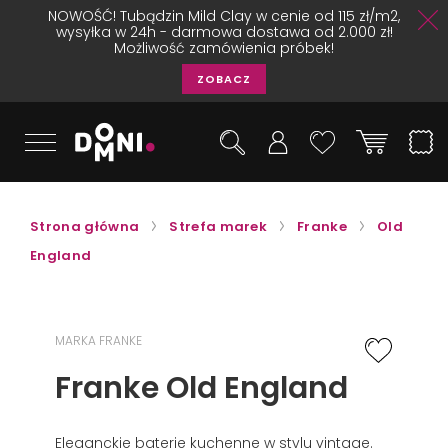
NOWOŚĆ! Tubądzin Mild Clay w cenie od 115 zł/m2,
wysyłka w 24h - darmowa dostawa od 2.000 zł!
Możliwość zamówienia próbek!
ZOBACZ
Strona główna
Strefa marek
Franke
Old
England
MARKA FRANKE
Franke Old England
Eleganckie baterie kuchenne w stylu vintage.