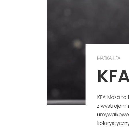
MARKA KFA
KFA
KFA Moza to 
z wystrojem 
umywalkowe,
kolorystyczn