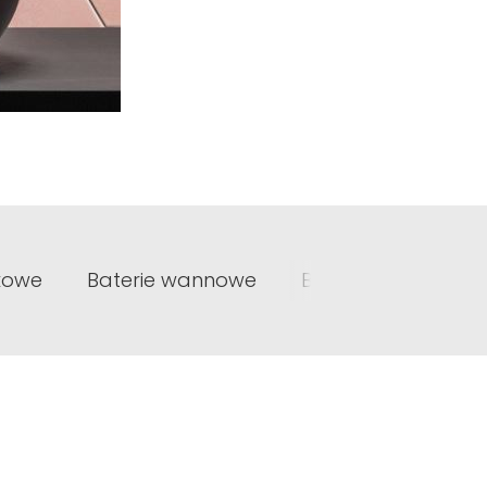
kowe
Baterie wannowe
Baterie prysznicow