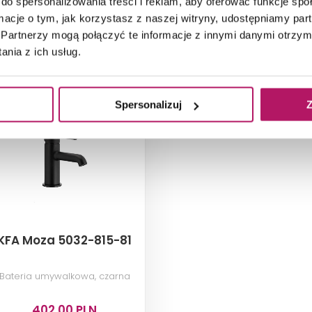
do spersonalizowania treści i reklam, aby oferować funkcje sp
ZOBACZ PRODUKT
ZOBACZ PRODUKT
ormacje o tym, jak korzystasz z naszej witryny, udostępniamy p
Partnerzy mogą połączyć te informacje z innymi danymi otrzym
Dostępność:
na zamówienie
Dostępność:
na zamówienie
nia z ich usług.
Spersonalizuj
Z
KFA Moza 5032-815-81
Bateria umywalkowa, czarna
402,00 PLN