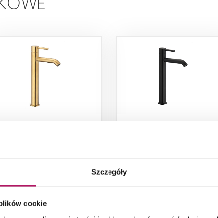
LKOWE
KFA Moza 5032-612-31
KFA Moza 5032-612-8
Bateria umywalkowa
Bateria umywalkowa
ablatowa, złoty szczotkowany
nablatowa, czarna
Szczegóły
796,00 PLN
606,00 PLN
 plików cookie