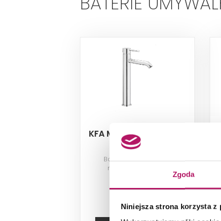
BATERIE UMYWA
KFA Moza 5032-612-00
Bateria umywalkowa
nablatowa, chrom
n
Zgoda
516,40 PLN
Niniejsza strona korzysta z