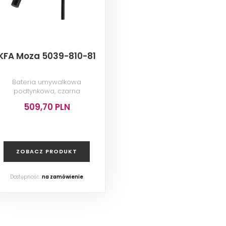
KFA Moza 5039-810-81
Bateria umywalkowa
podtynkowa, czarna
509,70 PLN
ZOBACZ PRODUKT
Dostępność:
na zamówienie