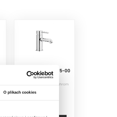
1
KFA Moza 5032-815-00
Bateria umywalkowa, chrom
O plikach cookies
350,20 PLN