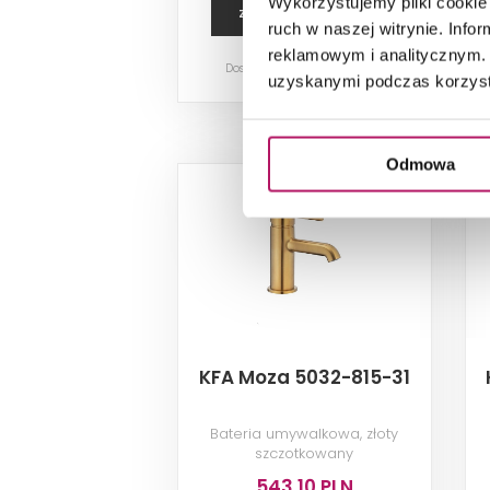
Wykorzystujemy pliki cookie 
ZOBACZ PRODUKT
ruch w naszej witrynie. Inf
reklamowym i analitycznym. 
Dostępność:
na zamówienie
uzyskanymi podczas korzysta
Odmowa
KFA Moza 5032-815-31
Bateria umywalkowa, złoty
szczotkowany
543,10 PLN