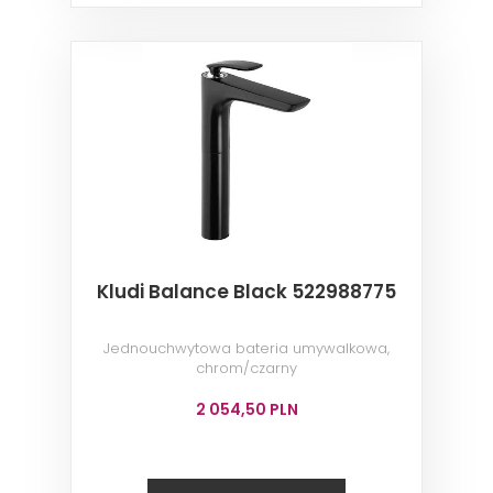
Kludi Balance Black 522988775
Jednouchwytowa bateria umywalkowa,
chrom/czarny
2 054,50 PLN