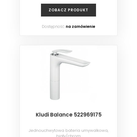
ZOBACZ PRODUKT
Dostępność:
na zamówienie
Kludi Balance 522969175
Jednouchwytowa bateria umywalkowa,
biały/chrom