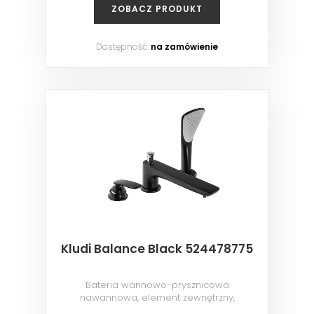
ZOBACZ PRODUKT
Dostępność:
na zamówienie
Kludi Balance Black 524478775
Bateria wannowo-prysznicowa
nawannowa, element zewnętrzny,
chrom/czarny