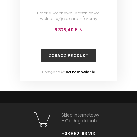
Bateria wannowo-prysznicowa,
wolnostojąca, chrom/czarny
8 325,40 PLN
ZOBACZ PRODUKT
Dostępność:
na zamówienie
Sklep internetowy
- Obsługa klienta
+48 692 193 213