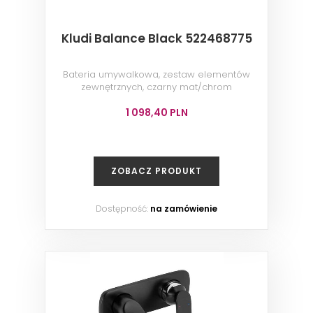
Kludi Balance Black 522468775
Bateria umywalkowa, zestaw elementów
zewnętrznych, czarny mat/chrom
1 098,40 PLN
ZOBACZ PRODUKT
Dostępność:
na zamówienie