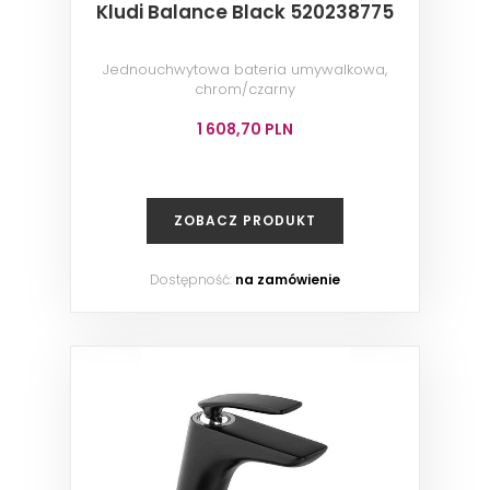
Kludi Balance Black 520238775
Jednouchwytowa bateria umywalkowa,
chrom/czarny
1 608,70 PLN
ZOBACZ PRODUKT
Dostępność:
na zamówienie