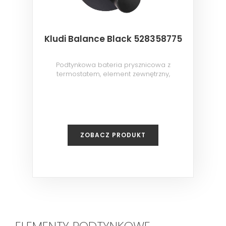
Kludi Balance Black 528358775
Podtynkowa bateria prysznicowa z
termostatem, element zewnętrzny,
czarny/chrom
ZOBACZ PRODUKT