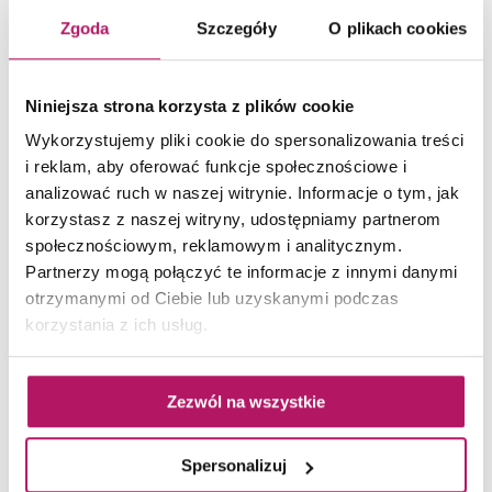
1 510,30 PLN
Zgoda
Szczegóły
O plikach cookies
ZOBACZ PRODUKT
Niniejsza strona korzysta z plików cookie
Wykorzystujemy pliki cookie do spersonalizowania treści
Dostępność:
na zamówienie
i reklam, aby oferować funkcje społecznościowe i
analizować ruch w naszej witrynie. Informacje o tym, jak
korzystasz z naszej witryny, udostępniamy partnerom
społecznościowym, reklamowym i analitycznym.
-20%
Partnerzy mogą połączyć te informacje z innymi danymi
otrzymanymi od Ciebie lub uzyskanymi podczas
korzystania z ich usług.
Zezwól na wszystkie
Spersonalizuj
Kludi Balance Black 528308775