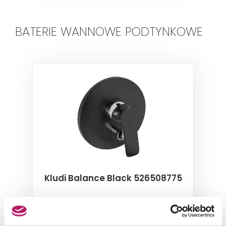
BATERIE WANNOWE PODTYNKOWE
Kludi Balance Black 526508775
Podtynkowa bateria wannowo-natryskowa,
element zewnętrzny, chrom/czarny