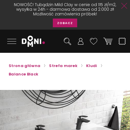
NOWOŚĆ! Tubądzin Mild Clay w cenie od 115 zł/m2,
wysyłka w 24h - darmowa dostawa od 2.000 zł!
Możliwość zamówienia próbek!
ZOBACZ
Strona główna
Strefa marek
Kludi
Balance Black