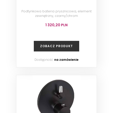
Podtynkowa bateria prysznicowa, element
zewnętrzny, czarny/chrom
1 320,20 PLN
ZOBACZ PRODUKT
Dostępność:
na zamówienie