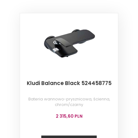
Kludi Balance Black 524458775
Bateria wannowo-prysznicowa, ścienna,
chrom/czarny
2 315,60 PLN