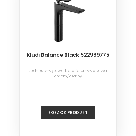
Kludi Balance Black 522969775
Jednouchwytowa bateria umywalkowa,
chrom/czarny
ZOBACZ PRODUKT