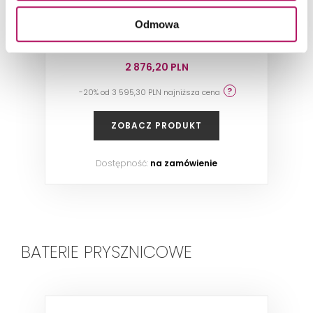
Odmowa
Podtynkowa bateria wannowo-natryskowa
z termostatem, element zewnętrzny,
chrom/czarny
2 876,20 PLN
-20% od 3 595,30 PLN najniższa cena
ZOBACZ PRODUKT
Dostępność:
na zamówienie
BATERIE PRYSZNICOWE