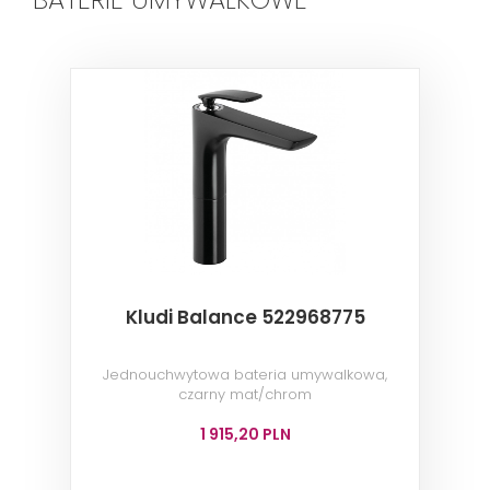
Kludi Balance 522968775
Jednouchwytowa bateria umywalkowa,
czarny mat/chrom
1 915,20 PLN