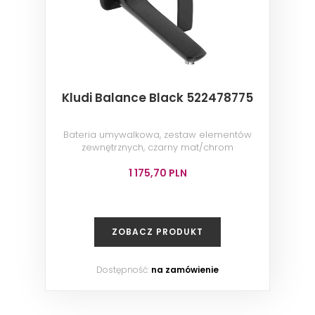
Kludi Balance Black 522478775
Bateria umywalkowa, zestaw elementów
zewnętrznych, czarny mat/chrom
1 175,70 PLN
ZOBACZ PRODUKT
Dostępność:
na zamówienie