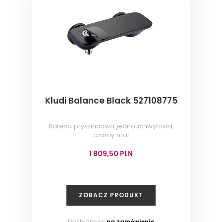
Kludi Balance Black 527108775
Bateria prysznicowa jednouchwytowa,
czarny mat
1 809,50 PLN
ZOBACZ PRODUKT
Dostępność:
na zamówienie