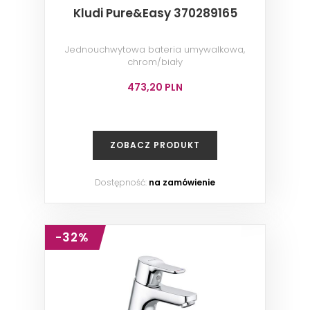
Kludi Pure&Easy 370289165
Jednouchwytowa bateria umywalkowa,
chrom/biały
473,20 PLN
ZOBACZ PRODUKT
Dostępność:
na zamówienie
-32%