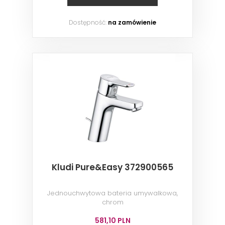
Dostępność:
na zamówienie
Kludi Pure&Easy 372900565
Jednouchwytowa bateria umywalkowa,
chrom
581,10 PLN