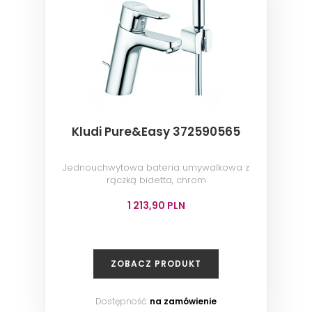
Kludi Pure&Easy 372590565
Jednouchwytowa bateria umywalkowa z
rączką bidetta, chrom
1 213,90 PLN
ZOBACZ PRODUKT
Dostępność:
na zamówienie