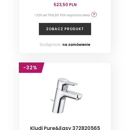
523,50 PLN
-32% od 769,90 PLN najniższa cena
ZOBACZ PRODUKT
Dostępność:
na zamówienie
-32%
Kludi Pure&Easy 372820565