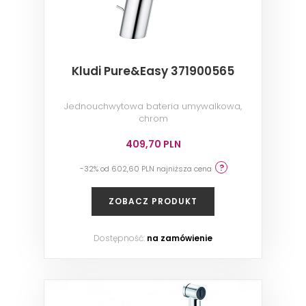
Kludi Pure&Easy 371900565
Jednouchwytowa bateria umywalkowa,
chrom
409,70 PLN
-32% od 602,60 PLN najniższa cena
ZOBACZ PRODUKT
Dostępność:
na zamówienie