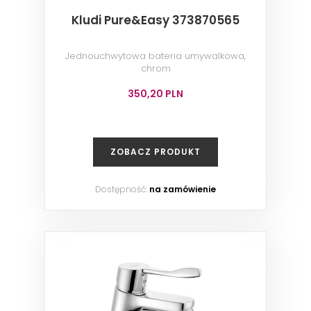
Kludi Pure&Easy 373870565
Jednouchwytowa bateria umywalkowa,
chrom
350,20 PLN
ZOBACZ PRODUKT
Dostępność:
na zamówienie