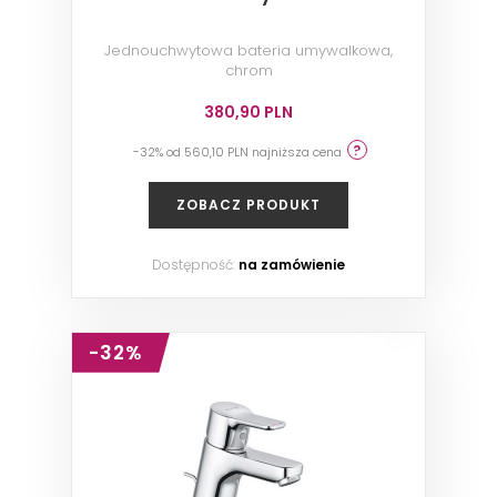
Jednouchwytowa bateria umywalkowa,
chrom
380,90 PLN
-32% od 560,10 PLN najniższa cena
ZOBACZ PRODUKT
Dostępność:
na zamówienie
-32%