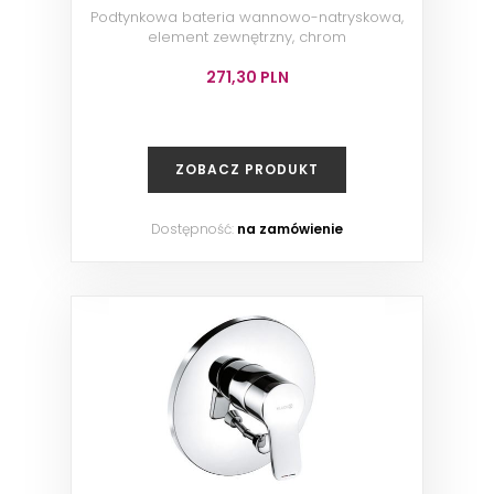
Podtynkowa bateria wannowo-natryskowa,
element zewnętrzny, chrom
271,30 PLN
ZOBACZ PRODUKT
Dostępność:
na zamówienie