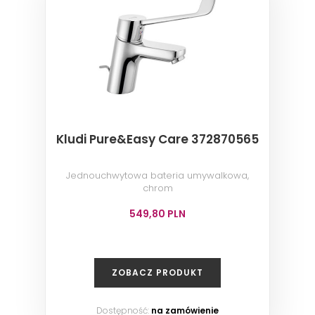
Kludi Pure&Easy Care 372870565
Jednouchwytowa bateria umywalkowa,
chrom
549,80 PLN
ZOBACZ PRODUKT
Dostępność:
na zamówienie