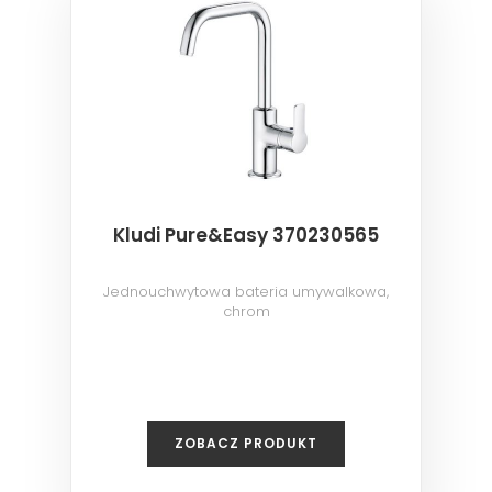
Kludi Pure&Easy 370230565
Jednouchwytowa bateria umywalkowa,
chrom
ZOBACZ PRODUKT