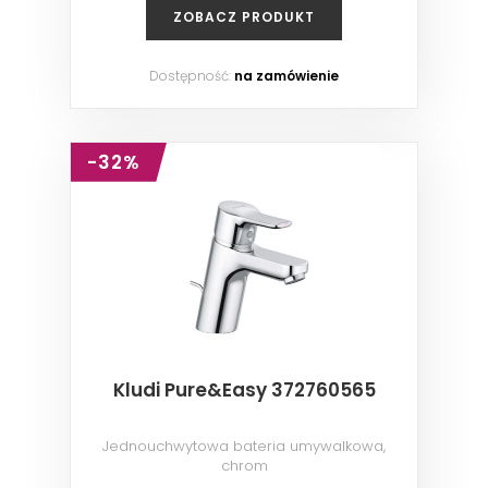
ZOBACZ PRODUKT
Dostępność:
na zamówienie
-32%
Kludi Pure&Easy 372760565
Jednouchwytowa bateria umywalkowa,
chrom