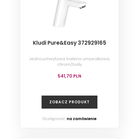
Kludi Pure&Easy 372929165
Jednouchwytowa bateria umywalkowa,
chrom/biały
541,70 PLN
ZOBACZ PRODUKT
Dostępność:
na zamówienie