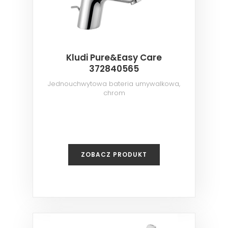
Kludi Pure&Easy Care
372840565
Jednouchwytowa bateria umywalkowa,
chrom
ZOBACZ PRODUKT