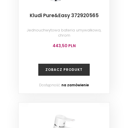
Kludi Pure&Easy 372920565
Jednouchwytowa bateria umywalkowa,
chrom
443,50 PLN
ZOBACZ PRODUKT
Dostępność:
na zamówienie