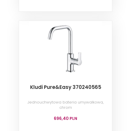
Kludi Pure&Easy 370240565
Jednouchwytowa bateria umywalkowa,
chrom
696,40 PLN