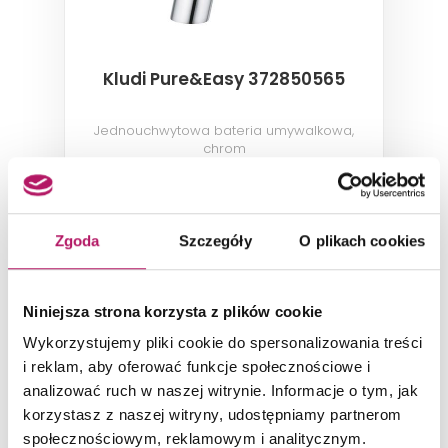
Kludi Pure&Easy 372850565
Jednouchwytowa bateria umywalkowa,
chrom
358,70 PLN
-32% od 527,50 PLN najniższa cena
Zgoda
Szczegóły
O plikach cookies
ZOBACZ PRODUKT
Niniejsza strona korzysta z plików cookie
Dostępność:
na zamówienie
Wykorzystujemy pliki cookie do spersonalizowania treści
i reklam, aby oferować funkcje społecznościowe i
analizować ruch w naszej witrynie. Informacje o tym, jak
korzystasz z naszej witryny, udostępniamy partnerom
społecznościowym, reklamowym i analitycznym.