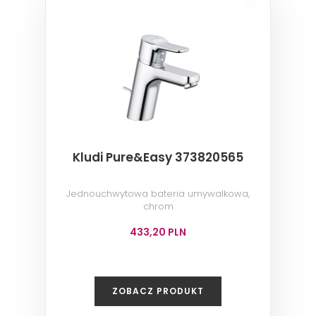
Kludi Pure&Easy 373820565
Jednouchwytowa bateria umywalkowa,
chrom
433,20 PLN
ZOBACZ PRODUKT