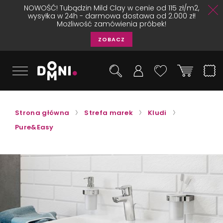
NOWOŚĆ! Tubądzin Mild Clay w cenie od 115 zł/m2,
wysyłka w 24h - darmowa dostawa od 2.000 zł!
Możliwość zamówienia próbek!
ZOBACZ
Strona główna
Strefa marek
Kludi
Pure&Easy