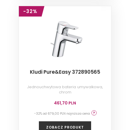
-32%
Kludi Pure&Easy 372890565
Jednouchwytowa bateria umywalkowa,
chrom
461,70 PLN
-32% od 679,00 PLN najniższa cena
ZOBACZ PRODUKT