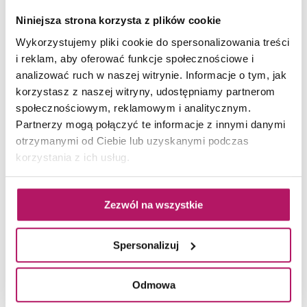
Niniejsza strona korzysta z plików cookie
Wykorzystujemy pliki cookie do spersonalizowania treści
i reklam, aby oferować funkcje społecznościowe i
analizować ruch w naszej witrynie. Informacje o tym, jak
korzystasz z naszej witryny, udostępniamy partnerom
New Trendy Eleganta EXK-1004
społecznościowym, reklamowym i analitycznym.
Partnerzy mogą połączyć te informacje z innymi danymi
Kabina prysznicowa półokrągła, szkło
otrzymanymi od Ciebie lub uzyskanymi podczas
przezroczyste, profile chrom, 90x90x190 cm
korzystania z ich usług.
Zezwól na wszystkie
ZOBACZ PRODUKT
Spersonalizuj
Odmowa