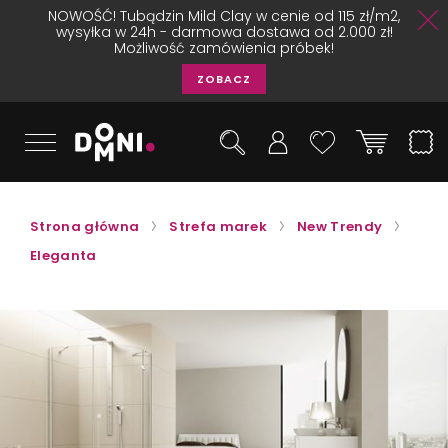
NOWOŚĆ! Tubądzin Mild Clay w cenie od 115 zł/m2,
wysyłka w 24h - darmowa dostawa od 2.000 zł!
Możliwość zamówienia próbek!
ZOBACZ
Strona główna
Strefa marek
New Trendy
Eleganta