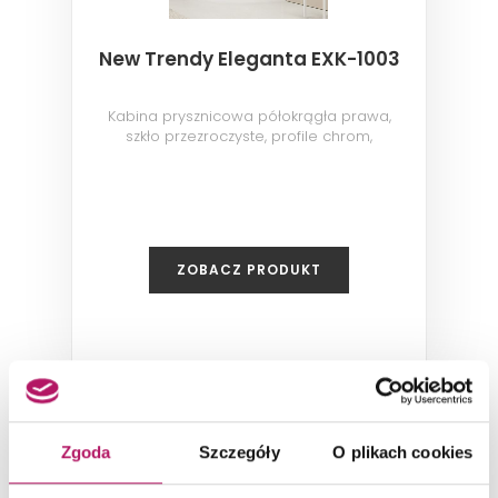
New Trendy Eleganta EXK-1003
Kabina prysznicowa półokrągła prawa,
szkło przezroczyste, profile chrom,
90x90x190 cm
ZOBACZ PRODUKT
Zgoda
Szczegóły
O plikach cookies