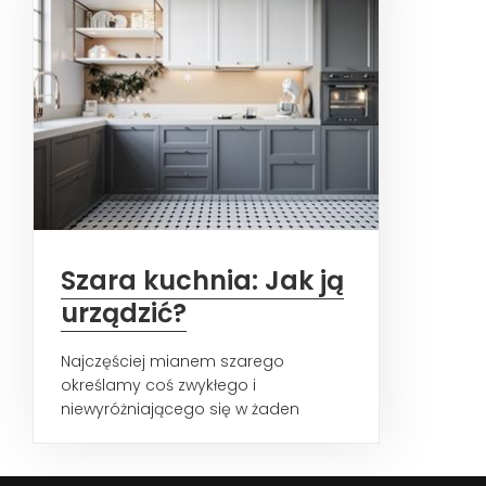
Szara kuchnia: Jak ją
urządzić?
Najczęściej mianem szarego
określamy coś zwykłego i
niewyróżniającego się w żaden
sposób. Często zapomina się o tym,
że to...