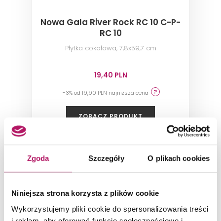
Nowa Gala River Rock RC 10 C-P-
RC 10
Płytka cokołowa, 7,8x59,7 cm
19,40 PLN
-3% od 19,90 PLN najniższa cena
ZOBACZ PRODUKT
Dostępność:
na zamówienie
Zgoda
Szczegóły
O plikach cookies
-3%
Niniejsza strona korzysta z plików cookie
Wykorzystujemy pliki cookie do spersonalizowania treści
i reklam, aby oferować funkcje społecznościowe i