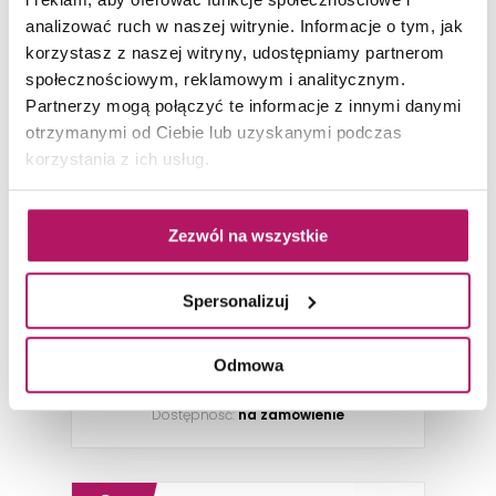
analizować ruch w naszej witrynie. Informacje o tym, jak
korzystasz z naszej witryny, udostępniamy partnerom
społecznościowym, reklamowym i analitycznym.
Partnerzy mogą połączyć te informacje z innymi danymi
otrzymanymi od Ciebie lub uzyskanymi podczas
Nowa Gala River Rock RC 12 C-P-
korzystania z ich usług.
RC 12
Płytka cokołowa, 7,8x59,7 cm
Zezwól na wszystkie
19,40 PLN
Spersonalizuj
-3% od 19,90 PLN najniższa cena
ZOBACZ PRODUKT
Odmowa
Dostępność:
na zamówienie