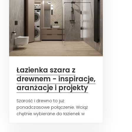
Łazienka szara z
drewnem - inspiracje,
aranżacje i projekty
Szarość i drewno to już
ponadczasowe połączenie. Wciąż
chętnie wybierane do łazienek w
różnych stylach - podpowiadamy,
jakie...