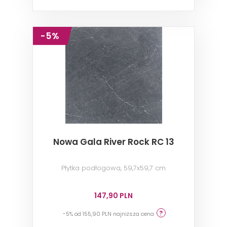
-5%
Nowa Gala River Rock RC 13
Płytka podłogowa, 59,7x59,7 cm
147,90 PLN
-5% od 155,90 PLN najniższa cena