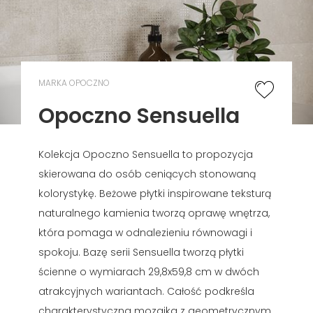
MARKA OPOCZNO
Opoczno Sensuella
Kolekcja Opoczno Sensuella to propozycja
skierowana do osób ceniących stonowaną
kolorystykę. Beżowe płytki inspirowane teksturą
naturalnego kamienia tworzą oprawę wnętrza,
która pomaga w odnalezieniu równowagi i
spokoju. Bazę serii Sensuella tworzą płytki
ścienne o wymiarach 29,8x59,8 cm w dwóch
atrakcyjnych wariantach. Całość podkreśla
charakterystyczna mozaika z geometrycznym