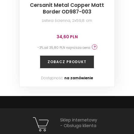
Cersanit Metal Copper Matt
Border OD987-003
Listwa ścienna, 2x59,8 cm
34,60 PLN
-3% od 35,80 PLN najniższa cena
ZOBACZ PRODUKT
Dostępność:
na zamówienie
Sklep internetowy
- Obsługa klienta