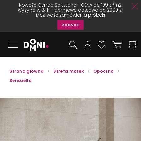
Nowość Cerrad Softstone - CENA od 109 zł/m2.
Wysyłka w 24h - darmowa dostawa od 2000 zł!
Możliwość zamówienia próbek!
ZOBACZ
Strona główna
Strefa marek
Opoczno
Sensuella