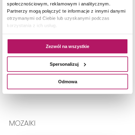
społecznościowym, reklamowym i analitycznym.
Opoczno Classic Oak Brown
Partnerzy mogą połączyć te informacje z innymi danymi
OP457-009-1
otrzymanymi od Ciebie lub uzyskanymi podczas
korzystania z ich usług.
Płytka uniwersalna, 14,7x89 cm
112,10 PLN
Zezwól na wszystkie
-11% od 125,70 PLN najniższa cena
Spersonalizuj
ZOBACZ PRODUKT
Odmowa
Dostępność:
na zamówienie
MOZAIKI