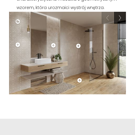
wzorem, która urozmaici wystrój wnętrza.