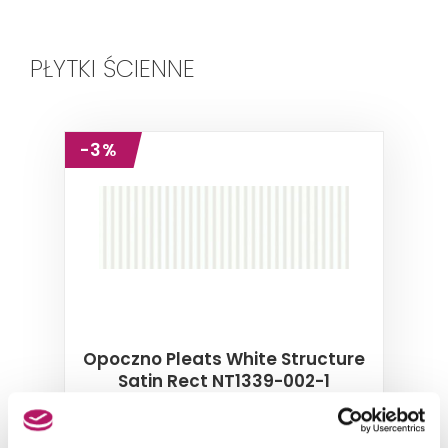
PŁYTKI ŚCIENNE
-3%
Opoczno Pleats White Structure
Satin Rect NT1339-002-1
Płytka ścienna, 39,8x119,8 cm