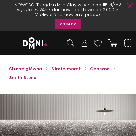
NOWOŚĆ! Tubądzin Mild Clay w cenie od 115 zł/m2,
wysyłka w 24h - darmowa dostawa od 2.000 zł!
Możliwość zamówienia próbek!
ZOBACZ
Strona główna
Strefa marek
Opoczno
Smith Stone