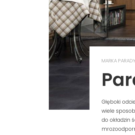
MARKA PARAD
Par
Głęboki odci
wiele sposob
do okładzin 
mrozoodporne