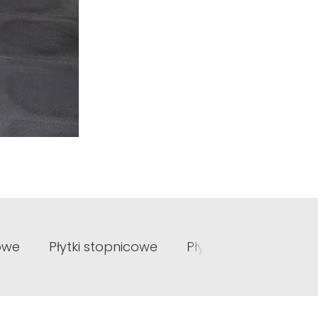
łowe
Płytki stopnicowe
Płytki parapetowe