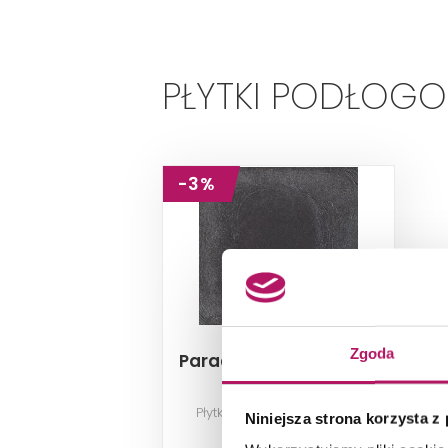
PŁYTKI PODŁOG
-3%
Zgoda
Paradyż Bazalto Grafit
A Klinkier
Płytka podłogowa (gr. 8,5
Niniejsza strona korzysta z
mm), 30x30 cm