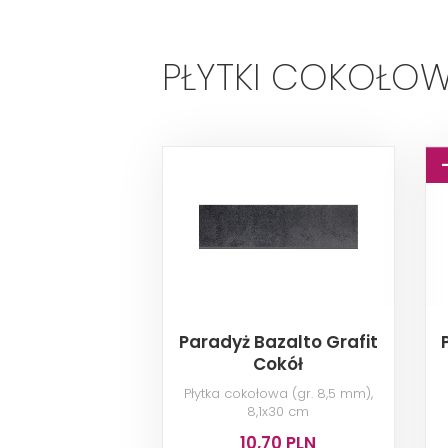
PŁYTKI COKOŁO
Paradyż Bazalto Grafit
Cokół
Płytka cokołowa (gr. 8,5 mm),
8,1x30 cm
10,70 PLN