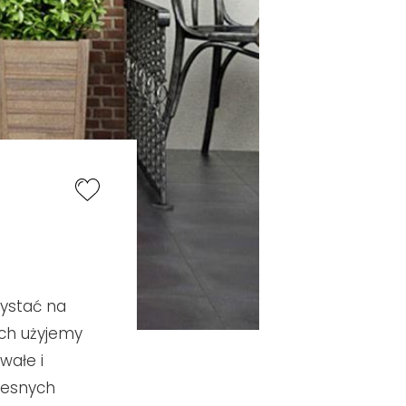
zystać na
ach użyjemy
wałe i
zesnych