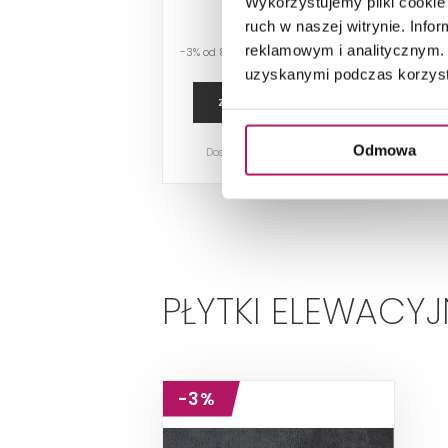
Wykorzystujemy pliki cookie 
82,30 PLN
ruch w naszej witrynie. Inf
reklamowym i analitycznym. 
-3% od 84,50 PLN najniższa cena
uzyskanymi podczas korzysta
ZOBACZ PRODUKT
Odmowa
Dostępność:
na zamówienie
PŁYTKI ELEWACYJ
-3%