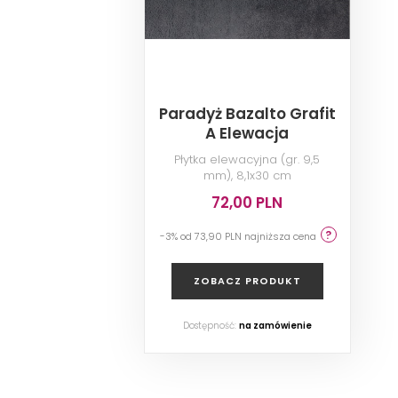
Paradyż Bazalto Grafit
A Elewacja
Płytka elewacyjna (gr. 9,5
mm), 8,1x30 cm
72,00 PLN
-3% od 73,90 PLN najniższa cena
ZOBACZ PRODUKT
Dostępność:
na zamówienie