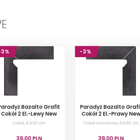
WE
-3%
-3%
Paradyż Bazalto Grafit
Paradyż Bazalto Grafi
Cokół 2 El.-Lewy New
Cokół 2 El.-Prawy Ne
Nose
Nose
Cokół, 8,1x30 cm
Cokół schodowy, 8,1x30 cm
39,00 PLN
39,00 PLN