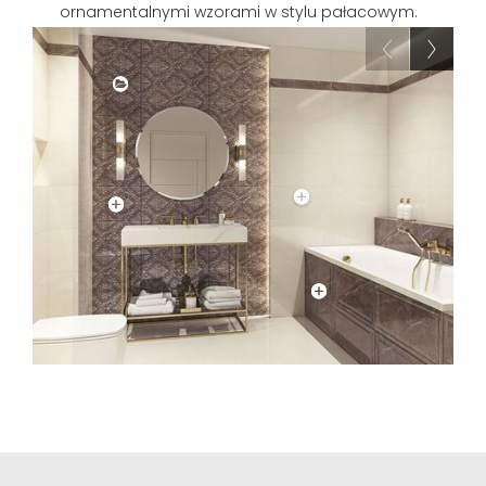
ornamentalnymi wzorami w stylu pałacowym.
Wnętrze nowoczesnego salonu wypoczynkowego. Na podłodze pokrytej szarym
gresem ustawiono komfortową sofę. Przy ścianie za nią z płytkami Paradyż Palazzo
Crema Połysk ustawiono designerski stolik z doniczką z ozdobną rośliną.