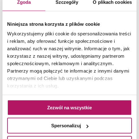
Zgoda
Szczegóły
O plikach cookies
Paradyż Palazzo Brown Inserto
Shine
Płytka dekoracyjna, 30x60 cm
Niniejsza strona korzysta z plików cookie
Wykorzystujemy pliki cookie do spersonalizowania treści
55,10 PLN
i reklam, aby oferować funkcje społecznościowe i
analizować ruch w naszej witrynie. Informacje o tym, jak
korzystasz z naszej witryny, udostępniamy partnerom
społecznościowym, reklamowym i analitycznym.
ZOBACZ PRODUKT
Partnerzy mogą połączyć te informacje z innymi danymi
otrzymanymi od Ciebie lub uzyskanymi podczas
Dostępność:
na zamówienie
korzystania z ich usług.
Zezwól na wszystkie
Spersonalizuj