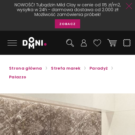
NOWOŚĆ! Tubądzin Mild Clay w cenie od 115 zł/m2,
wysyłka w 24h - darmowa dostawa od 2.000 zł!
Możliwość zamówienia próbek!
ZOBACZ
Strona główna
Strefa marek
Paradyż
Palazzo