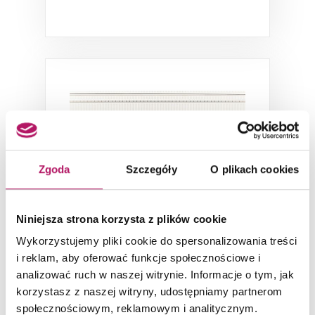
Zgoda
Szczegóły
O plikach cookies
Tubądzin Abisso White 1
Niniejsza strona korzysta z plików cookie
Wykorzystujemy pliki cookie do spersonalizowania treści
Dekor ścienny, 29,8x74,8 cm
i reklam, aby oferować funkcje społecznościowe i
analizować ruch w naszej witrynie. Informacje o tym, jak
korzystasz z naszej witryny, udostępniamy partnerom
115,60 PLN
społecznościowym, reklamowym i analitycznym.