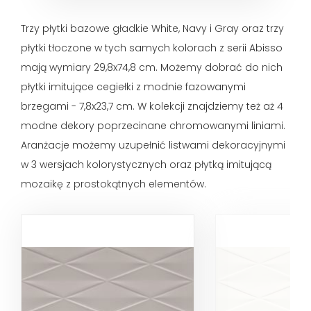
Trzy płytki bazowe gładkie White, Navy i Gray oraz trzy
płytki tłoczone w tych samych kolorach z serii Abisso
mają wymiary 29,8x74,8 cm. Możemy dobrać do nich
płytki imitujące cegiełki z modnie fazowanymi
brzegami - 7,8x23,7 cm. W kolekcji znajdziemy też aż 4
modne dekory poprzecinane chromowanymi liniami.
Aranżacje możemy uzupełnić listwami dekoracyjnymi
w 3 wersjach kolorystycznych oraz płytką imitującą
mozaikę z prostokątnych elementów.