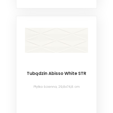
Tubądzin Abisso White STR
Płytka ścienna, 29,8x74,8 cm