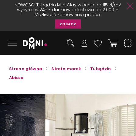
NOWOŚĆ! Tubądzin Mild Clay w cenie od 115 zł/m2,
wysyłka w 24h - darmowa dostawa od 2.000 zł!
Możliwość zamówienia próbek!
ZOBACZ
Strona główna
Strefa marek
Tubądzin
Abisso