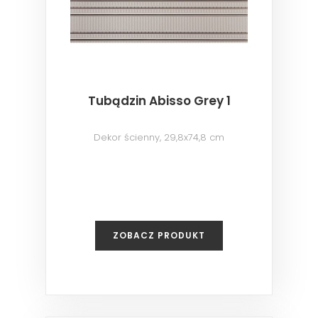
Tubądzin Abisso Grey 1
Dekor ścienny, 29,8x74,8 cm
ZOBACZ PRODUKT