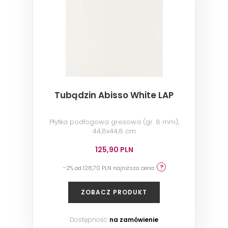
Tubądzin Abisso White LAP
Płytka podłogowa gresowa (gr. 8 mm),
44,8x44,8 cm
125,90 PLN
-2% od 128,70 PLN najniższa cena
ZOBACZ PRODUKT
Dostępność:
na zamówienie