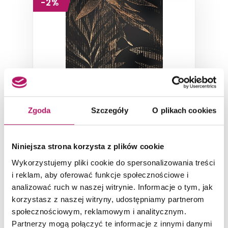
-2%
Tubądzin Sophi Oro Lamina
Zgoda
Szczegóły
O plikach cookies
Dekor ścienny 2-elementowy, 59,8x59,8 cm
Niniejsza strona korzysta z plików cookie
175,40 PLN
Wykorzystujemy pliki cookie do spersonalizowania treści
i reklam, aby oferować funkcje społecznościowe i
-2% od 178,80 PLN najniższa cena
analizować ruch w naszej witrynie. Informacje o tym, jak
korzystasz z naszej witryny, udostępniamy partnerom
DODAJ DO KOSZYKA
społecznościowym, reklamowym i analitycznym.
Partnerzy mogą połączyć te informacje z innymi danymi