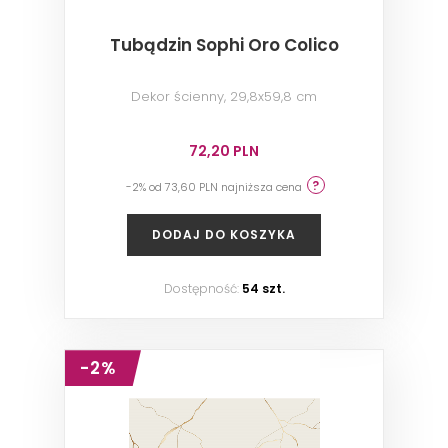
Tubądzin Sophi Oro Colico
Dekor ścienny, 29,8x59,8 cm
72,20 PLN
-2% od 73,60 PLN najniższa cena
DODAJ DO KOSZYKA
Dostępność:
54 szt.
-2%