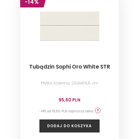
-14%
Tubądzin Sophi Oro White STR
Płytka ścienna, 29,8x59,8 cm
95,60 PLN
-14% od 111,60 PLN najniższa cena
DODAJ DO KOSZYKA