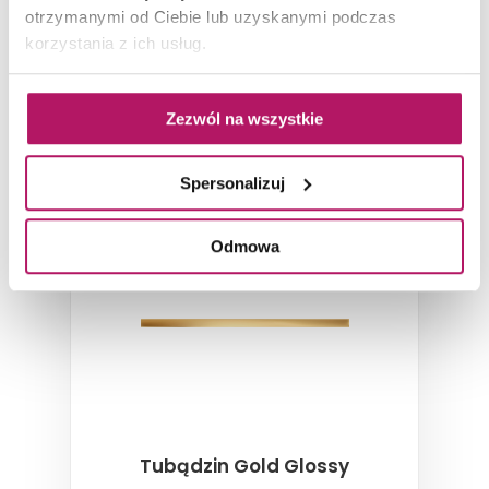
Dostępność:
39 szt.
otrzymanymi od Ciebie lub uzyskanymi podczas
korzystania z ich usług.
Zezwól na wszystkie
LISTWY
Spersonalizuj
-4%
Odmowa
Tubądzin Gold Glossy