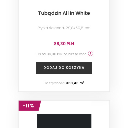
Tubądzin All in White
Płytka ścienna, 29,8x59,8 cm
88,30 PLN
-11% od 99,00 PLN najniższa cena
DODAJ DO KOSZYKA
Dostępność:
363,48 m
2
-11%