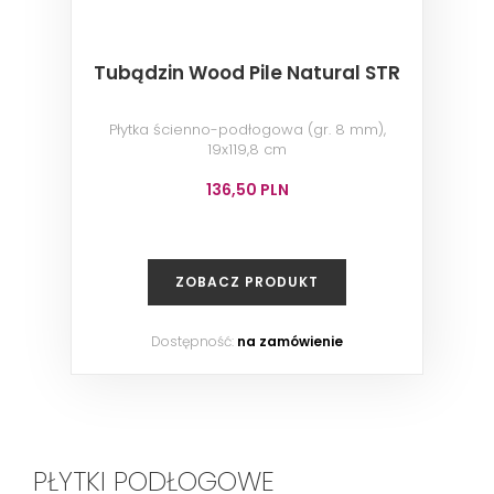
Tubądzin Wood Pile Natural STR
Płytka ścienno-podłogowa (gr. 8 mm),
19x119,8 cm
136,50 PLN
ZOBACZ PRODUKT
Dostępność:
na zamówienie
PŁYTKI PODŁOGOWE