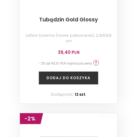
Tubądzin Gold Glossy
Listwa ścienna (nowe pakowanie), 2,3x59,8
cm
39,40 PLN
-2% od 40,10 PLN najniższa cena
DODAJ DO KOSZYKA
Dostępność:
12 szt.
-2%