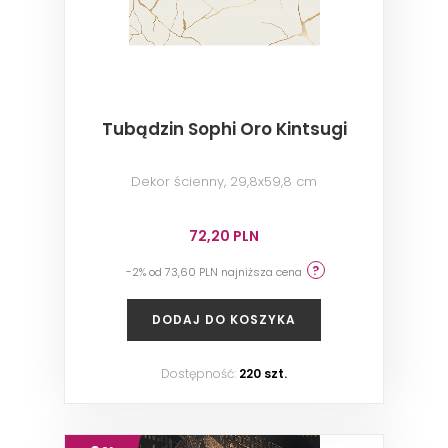
Tubądzin Sophi Oro Kintsugi
Dekor ścienny, 29,8x59,8 cm
72,20 PLN
-2% od 73,60 PLN najniższa cena
DODAJ DO KOSZYKA
Dostępność:
220 szt.