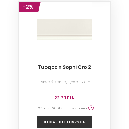
-2%
Tubądzin Sophi Oro 2
Listwa ścienna, 11,5x29,8 cm
22,70 PLN
-2% od 23,20 PLN najniższa cena
DODAJ DO KOSZYKA