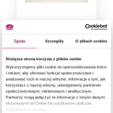
Tubądzin Unit Plus White 1 STR
Płytka ścienna, 32,9x89,8 cm
Zgoda
Szczegóły
O plikach cookies
143,90 PLN
Niniejsza strona korzysta z plików cookie
-5% od 151,20 PLN najniższa cena
Wykorzystujemy pliki cookie do spersonalizowania treści
DODAJ DO KOSZYKA
i reklam, aby oferować funkcje społecznościowe i
analizować ruch w naszej witrynie. Informacje o tym, jak
korzystasz z naszej witryny, udostępniamy partnerom
Dostępność:
7,06 m
2
społecznościowym, reklamowym i analitycznym.
Partnerzy mogą połączyć te informacje z innymi danymi
otrzymanymi od Ciebie lub uzyskanymi podczas
-2%
korzystania z ich usług.