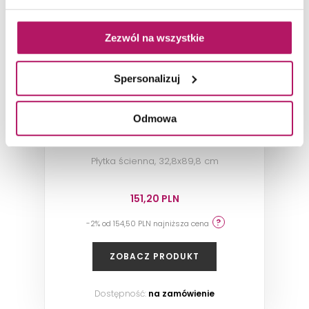
Zezwól na wszystkie
Spersonalizuj
Odmowa
Tubądzin Unit Plus White 2 STR
Płytka ścienna, 32,8x89,8 cm
151,20 PLN
-2% od 154,50 PLN najniższa cena
ZOBACZ PRODUKT
Dostępność:
na zamówienie