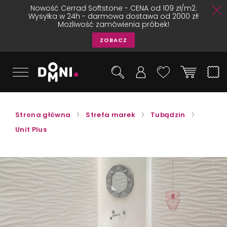
Nowość Cerrad Softstone - CENA od 109 zł/m2.
Wysyłka w 24h - darmowa dostawa od 2000 zł!
Możliwość zamówienia próbek!
ZOBACZ
Strona główna
Strefa marek
Tubądzin
Unit Plus