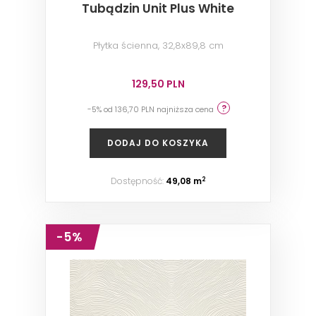
Tubądzin Unit Plus White
Płytka ścienna, 32,8x89,8 cm
129,50 PLN
-5% od 136,70 PLN najniższa cena
DODAJ DO KOSZYKA
Dostępność:
49,08 m
2
-5%