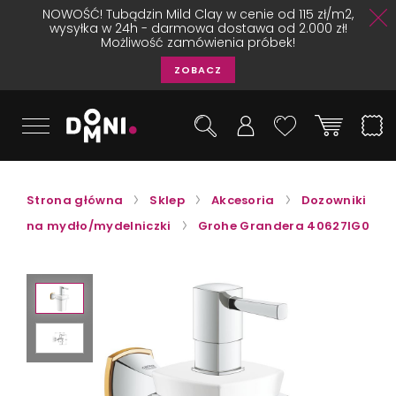
NOWOŚĆ! Tubądzin Mild Clay w cenie od 115 zł/m2,
wysyłka w 24h - darmowa dostawa od 2.000 zł!
Możliwość zamówienia próbek!
ZOBACZ
Strona główna
Sklep
Akcesoria
Dozowniki
na mydło/mydelniczki
Grohe Grandera 40627IG0