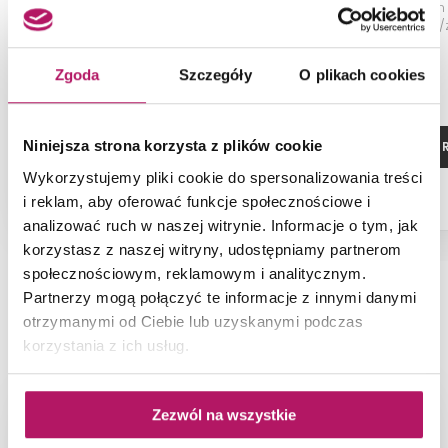
4-otworowa bateria wannowa,
Uchwyt z kubkiem
warm sunset
chrom/z
Zgoda
Szczegóły
O plikach cookies
Niniejsza strona korzysta z plików cookie
ZOBACZ PRODUKT
ZOBACZ P
Wykorzystujemy pliki cookie do spersonalizowania treści
i reklam, aby oferować funkcje społecznościowe i
analizować ruch w naszej witrynie. Informacje o tym, jak
korzystasz z naszej witryny, udostępniamy partnerom
społecznościowym, reklamowym i analitycznym.
Partnerzy mogą połączyć te informacje z innymi danymi
NAJNOWSZE ARTYKUŁY
otrzymanymi od Ciebie lub uzyskanymi podczas
korzystania z ich usług.
Zezwól na wszystkie