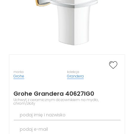
marka
kolekcja
Grohe
Grandera
Grohe Grandera 40627IG0
Uchwyt z ceramicznym dozownikiem na mydło,
chrom/złoty
podaj imię i nazwisko
podaj e-mail