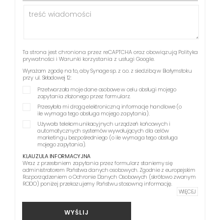
Ta strona jest chroniona przez reCAPTCHA oraz obowiązują
Polityka
prywatności
i
Warunki korzystania z usługi
Google.
Wyrażam zgodę na to, aby Synage sp. z o.o. z siedzibą w Białymstoku
przy ul. Składowej 12:
Przetwarzała moje dane osobowe w celu obsługi mojego
zapytania złożonego przez formularz.
Przesyłała mi drogą elektroniczną informacje handlowe (o
ile wymaga tego obsługa mojego zapytania).
Używała telekomunikacyjnych urządzeń końcowych i
automatycznych systemów wywołujących dla celów
marketingu bezpośredniego (o ile wymaga tego obsługa
mojego zapytania).
KLAUZULA INFORMACYJNA
Wraz z przesłaniem zapytania przez formularz staniemy się
administratorem Państwa danych osobowych. Zgodnie z europejskim
Rozporządzeniem o Ochronie Danych Osobowych (skrótowo zwanym
RODO) poniżej przekazujemy Państwu stosowną informację.
WIĘCEJ
WYŚLIJ