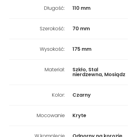
Długość:
110 mm
Szerokość:
70 mm
Wysokość:
175 mm
Materiał:
Szkło, Stal
nierdzewna, Mosiądz
Kolor:
Czarny
Mocowanie
Kryte
W komplecie
Odporny na korozję