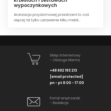
krzesłach i zestawach
wypoczynkowych
Aranżacja przydomowej przestrzeni to coś
więcej niż tylko ustawienie kilku mebli...
Sklep internetowy
- Obsługa klienta
+48 692 193 213
[email protected]
pn - pt 8:00 - 17:00
Portal wnętrzarski
- Redakcja