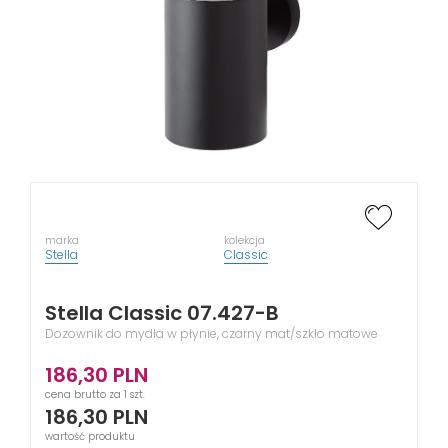
marka
kolekcja
Stella
Classic
Stella Classic 07.427-B
Dozownik do mydła w płynie, czarny mat/szkło matowe
186,30
PLN
cena brutto za 1 szt.
186,30
PLN
wartość produktu