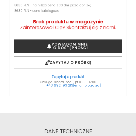
186,30 PLN - najniższa cena z 30 dni przed obniżką
186,30 PLN - cena katalogowa
Brak produktu w magazynie
Zainteresował Cię? Skontaktuj się z nami.
POWIADOM MNIE
O DOSTĘPNOŚCI
ZAPYTAJ O PRÓBKĘ
Zapytaj o produkt
Obsługa klienta, pon - pt 8:00 - 17:00
+48 692 193 213
[email protected]
DANE TECHNICZNE