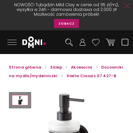
NOWOŚĆ! Tubądzin Mild Clay w cenie od 115 zł/m2,
wysyłka w 24h - darmowa dostawa od 2.000 zł!
Możliwość zamówienia próbek!
ZOBACZ
Strona główna
Sklep
Akcesoria
Dozowniki
na mydło/mydelniczki
Stella Classic 07.427-B