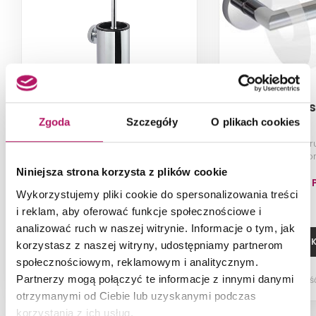
Stella Classic 07.433
Stella Clas
Zgoda
Szczegóły
O plikach cookies
Szczotka do WC wisząca, chrom
Uchwyt do papier
chro
Niniejsza strona korzysta z plików cookie
165,30 PLN
81,20 
Wykorzystujemy pliki cookie do spersonalizowania treści
i reklam, aby oferować funkcje społecznościowe i
analizować ruch w naszej witrynie. Informacje o tym, jak
ZOBACZ PRODUKT
DODAJ DO 
korzystasz z naszej witryny, udostępniamy partnerom
społecznościowym, reklamowym i analitycznym.
Partnerzy mogą połączyć te informacje z innymi danymi
Dostępność:
na zamówienie
Dostępnoś
otrzymanymi od Ciebie lub uzyskanymi podczas
korzystania z ich usług.