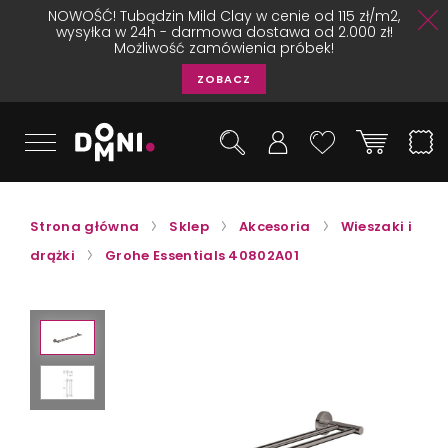
NOWOŚĆ! Tubądzin Mild Clay w cenie od 115 zł/m2,
wysyłka w 24h - darmowa dostawa od 2.000 zł!
Możliwość zamówienia próbek!
ZOBACZ
Strona główna
Sklep
Akcesoria
Wieszaki i
drążki
Grohe Essentials 40802A01