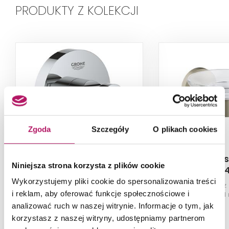
PRODUKTY Z KOLEKCJI
Zgoda
Szczegóły
O plikach cookies
Grohe Essentials
Grohe Ess
Niniejsza strona korzysta z plików cookie
40364001
40444
Wykorzystujemy pliki cookie do spersonalizowania treści
Haczyk, chrom
Mydelniczka z
i reklam, aby oferować funkcje społecznościowe i
brushed 
analizować ruch w naszej witrynie. Informacje o tym, jak
74,30 PLN
korzystasz z naszej witryny, udostępniamy partnerom