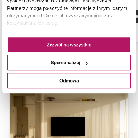
społecznościowym, reklamowym i analitycznym.
Partnerzy mogą połączyć te informacje z innymi danymi
otrzymanymi od Ciebie lub uzyskanymi podczas
DODAJ DO KOSZYKA
ZOBACZ P
korzystania z ich usług.
Dostępność:
9 szt.
Zezwól na wszystkie
Spersonalizuj
NAJNOWSZE ARTYKUŁY
Odmowa