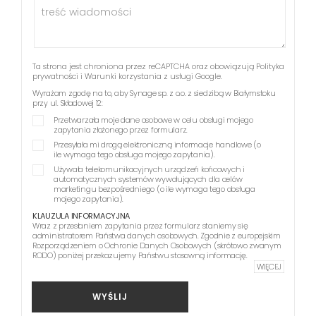
Ta strona jest chroniona przez reCAPTCHA oraz obowiązują
Polityka
prywatności
i
Warunki korzystania z usługi
Google.
Wyrażam zgodę na to, aby Synage sp. z o.o. z siedzibą w Białymstoku
przy ul. Składowej 12:
Przetwarzała moje dane osobowe w celu obsługi mojego
zapytania złożonego przez formularz.
Przesyłała mi drogą elektroniczną informacje handlowe (o
ile wymaga tego obsługa mojego zapytania).
Używała telekomunikacyjnych urządzeń końcowych i
automatycznych systemów wywołujących dla celów
marketingu bezpośredniego (o ile wymaga tego obsługa
mojego zapytania).
KLAUZULA INFORMACYJNA
Wraz z przesłaniem zapytania przez formularz staniemy się
administratorem Państwa danych osobowych. Zgodnie z europejskim
Rozporządzeniem o Ochronie Danych Osobowych (skrótowo zwanym
RODO) poniżej przekazujemy Państwu stosowną informację.
WIĘCEJ
WYŚLIJ