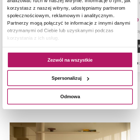
analizować ruch w naszej witrynie. Informacje o tym, jak
Szafka modułowa dolna z
Blat 80, 
drzwiami, szara
korzystasz z naszej witryny, udostępniamy partnerom
społecznościowym, reklamowym i analitycznym.
352,00 PLN
147,20
Partnerzy mogą połączyć te informacje z innymi danymi
otrzymanymi od Ciebie lub uzyskanymi podczas
-1% od 356,10 PLN najniższa cena
-1% od 148,80 PLN n
korzystania z ich usług.
ZOBACZ PRODUKT
ZOBACZ P
Zezwól na wszystkie
Dostępność:
na zamówienie
Dostępność:
na
Spersonalizuj
Odmowa
NAJNOWSZE ARTYKUŁY