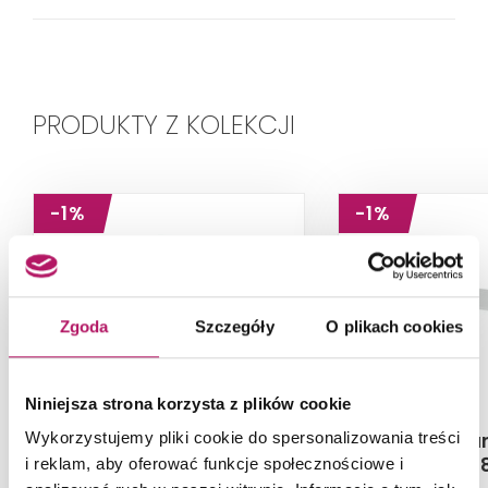
PRODUKTY Z KOLEKCJI
-1%
-1%
Zgoda
Szczegóły
O plikach cookies
Niniejsza strona korzysta z plików cookie
Cersanit Larga S932-013
Cersanit La
Wykorzystujemy pliki cookie do spersonalizowania treści
03
i reklam, aby oferować funkcje społecznościowe i