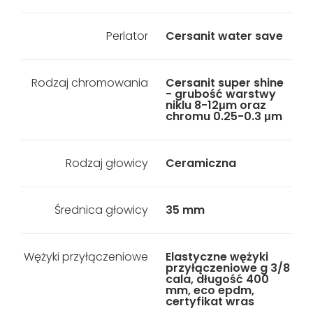
Perlator
Cersanit water save
Rodzaj chromowania
Cersanit super shine
- grubość warstwy
niklu 8-12μm oraz
chromu 0.25-0.3 μm
Rodzaj głowicy
Ceramiczna
Średnica głowicy
35 mm
Wężyki przyłączeniowe
Elastyczne wężyki
przyłączeniowe g 3/8
cala, długość 400
mm, eco epdm,
certyfikat wras