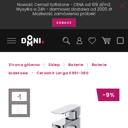
Nowość Cerrad Softstone - CENA od 109 zł/m2.
Wysyłka w 24h - darmowa dostawa od 2000 zł!
Możliwość zamówienia próbek!
ZOBACZ
Strona główna
Sklep
Baterie
Baterie
bidetowe
Cersanit Larga S951-380
-9%