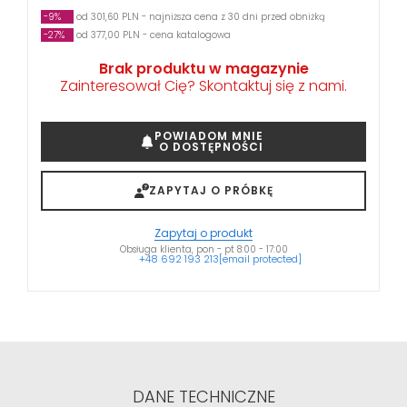
-9%
od 301,60 PLN - najniższa cena z 30 dni przed obniżką
-27%
od 377,00 PLN - cena katalogowa
Brak produktu w magazynie
Zainteresował Cię? Skontaktuj się z nami.
POWIADOM MNIE
O DOSTĘPNOŚCI
ZAPYTAJ O PRÓBKĘ
Zapytaj o produkt
Obsługa klienta, pon - pt 8:00 - 17:00
+48 692 193 213
[email protected]
DANE TECHNICZNE