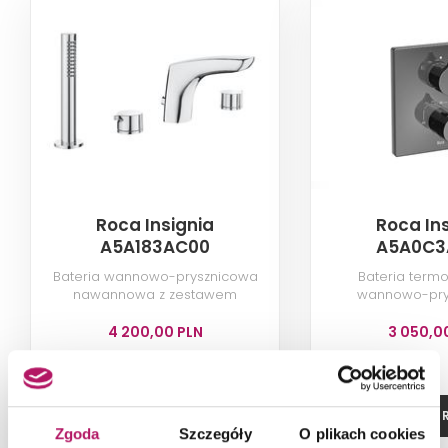
Roca Insignia
Roca In
A5A183AC00
A5A0C3
Bateria wannowo-prysznicowa
Bateria termo
nawannowa z zestawem
wannowo-pry
natryskowym, chrom
podtynkowa, ti
4 200,00 PLN
3 050,0
ZOBACZ PRODUKT
ZOBACZ P
Zgoda
Szczegóły
O plikach cookies