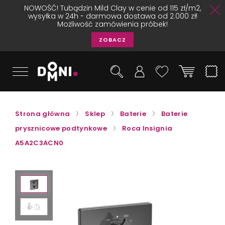
NOWOŚĆ! Tubądzin Mild Clay w cenie od 115 zł/m2,
wysyłka w 24h - darmowa dostawa od 2.000 zł!
Możliwość zamówienia próbek!
ZOBACZ
Strona główna
Sklep
Baterie
Baterie
prysznicowe podtynkowe
Roca Insignia
A5A2C3ACN0