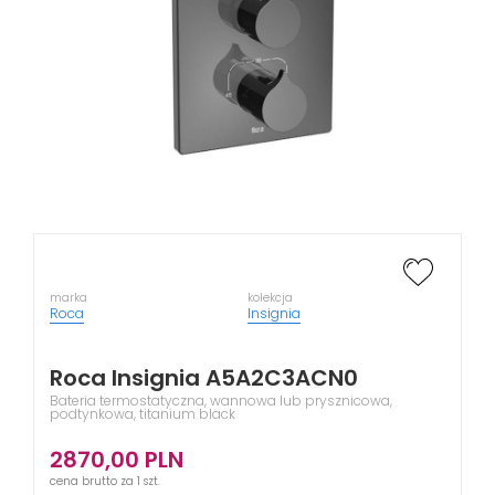
marka
kolekcja
Roca
Insignia
Roca Insignia A5A2C3ACN0
Bateria termostatyczna, wannowa lub prysznicowa,
podtynkowa, titanium black
2870,00
PLN
cena brutto za 1 szt.