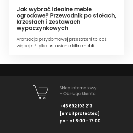
Jak wybrać idealne meble
ogrodowe? Przewodnik po stołach,
krzesłach i zestawach
wypoczynkowych
Aranżacja przydomowej przestrzeni to coś
więcej niż tylko ustawienie kilku mebli...
Sklep internetowy
- Obsługa klienta
+48 692 193 213
[email protected]
pn - pt 8:00 - 17:00