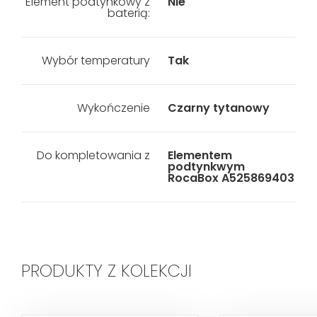
Element podtynkowy z
Nie
baterią:
Wybór temperatury
Tak
Wykończenie
Czarny tytanowy
Do kompletowania z
Elementem
podtynkwym
RocaBox A525869403
PRODUKTY Z KOLEKCJI