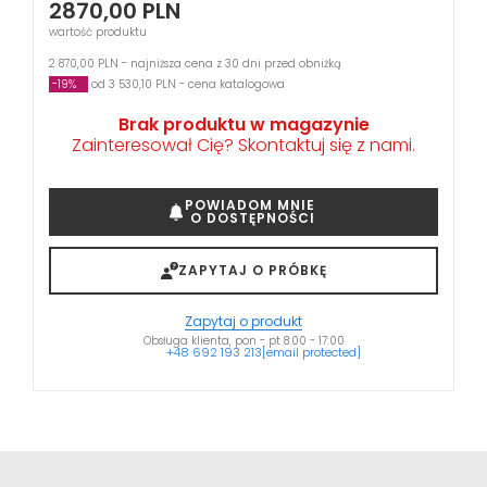
2870,00
PLN
wartość produktu
2 870,00 PLN - najniższa cena z 30 dni przed obniżką
-19%
od 3 530,10 PLN - cena katalogowa
Brak produktu w magazynie
Zainteresował Cię? Skontaktuj się z nami.
POWIADOM MNIE
O DOSTĘPNOŚCI
ZAPYTAJ O PRÓBKĘ
Zapytaj o produkt
Obsługa klienta, pon - pt 8:00 - 17:00
+48 692 193 213
[email protected]